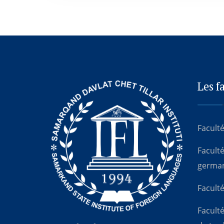
Les f
Faculté
Facult
germa
Faculté
Faculté