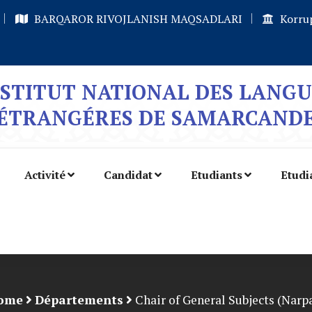
BARQAROR RIVOJLANISH MAQSADLARI
Korrup
NSTITUT NATIONAL DES LANGU
ÉTRANGÉRES DE SAMARCAND
Activité
Candidat
Etudiants
Etudi
ome
Départements
Chair of General Subjects (Narp