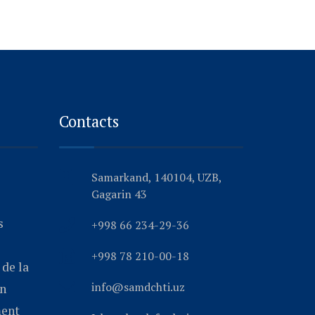
Contacts
Samarkand, 140104, UZB,
Gagarin 43
s
+998 66 234-29-36
+998 78 210-00-18
de la
info@samdchti.uz
an
ment