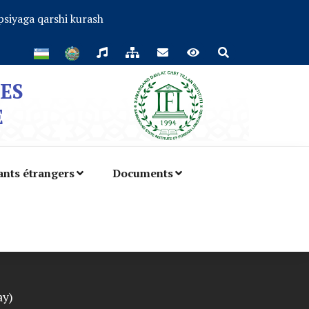
siyaga qarshi kurash
ES
E
ants étrangers
Documents
ay)