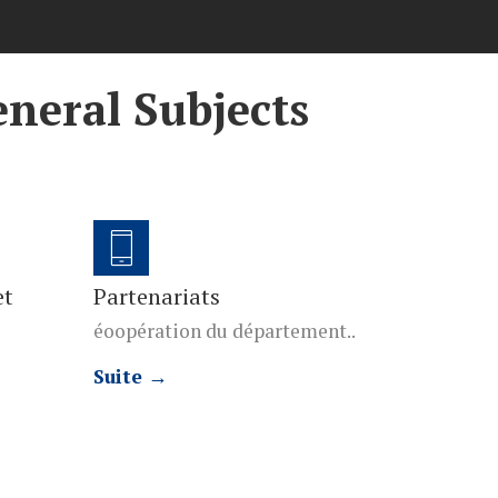
eneral Subjects
et
Partenariats
éoopération du département..
Suite →