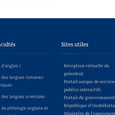
acultés
Sites utiles
Réception virtuelle du
 d'anglais I
président
é des langues romanes-
Portail unique de service
niques
publics interactifs
 des langues orientales
Portail du gouvernement 
République d'Ouzbékist
 de philologie anglaise et
Ministére de l'enseigne