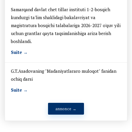
Samarqand davlat chet tillar instituti 1-2-bosqich
kunduzgi ta'lim shaklidagi bakalavriyat va
magistratura bosqichi talabalariga 2026-2027 o'quv yili
uchun grantlar qayta taqsimlanishiga ariza berish
boshlandi.
Suite →
G.T.Asadovaning "Madaniyatlararo muloqot" fanidan
ochiq darsi
Suite →
annonce →