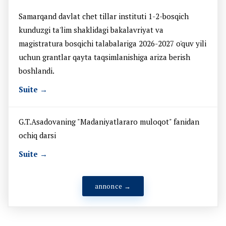
Samarqand davlat chet tillar instituti 1-2-bosqich
kunduzgi ta'lim shaklidagi bakalavriyat va
magistratura bosqichi talabalariga 2026-2027 o'quv yili
uchun grantlar qayta taqsimlanishiga ariza berish
boshlandi.
Suite →
G.T.Asadovaning "Madaniyatlararo muloqot" fanidan
ochiq darsi
Suite →
annonce →