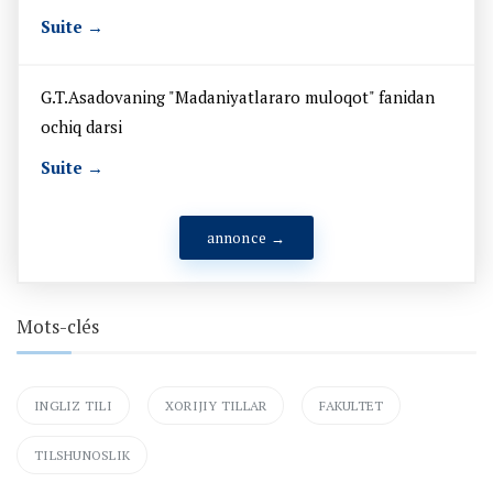
Suite →
G.T.Asadovaning "Madaniyatlararo muloqot" fanidan
ochiq darsi
Suite →
annonce →
Mots-clés
INGLIZ TILI
XORIJIY TILLAR
FAKULTET
TILSHUNOSLIK