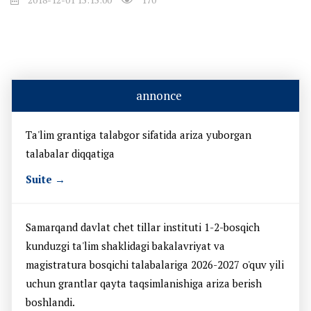
annonce
Ta'lim grantiga talabgor sifatida ariza yuborgan
talabalar diqqatiga
Suite →
Samarqand davlat chet tillar instituti 1-2-bosqich
kunduzgi ta'lim shaklidagi bakalavriyat va
magistratura bosqichi talabalariga 2026-2027 o'quv yili
uchun grantlar qayta taqsimlanishiga ariza berish
boshlandi.