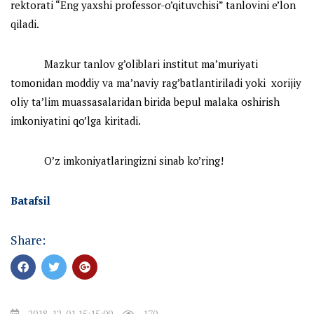
rektorati “
Eng yaxshi professor-o’qituvchisi
” tanlovini e’lon
qiladi.
Mazkur tanlov g’oliblari institut ma’muriyati
tomonidan moddiy va ma’naviy rag’batlantiriladi yoki xorijiy
oliy ta’lim muassasalaridan birida bepul malaka oshirish
imkoniyatini qo’lga kiritadi.
O’z imkoniyatlaringizni sinab ko’ring!
Batafsil
Share:
2018-12-01 15:15:00
170