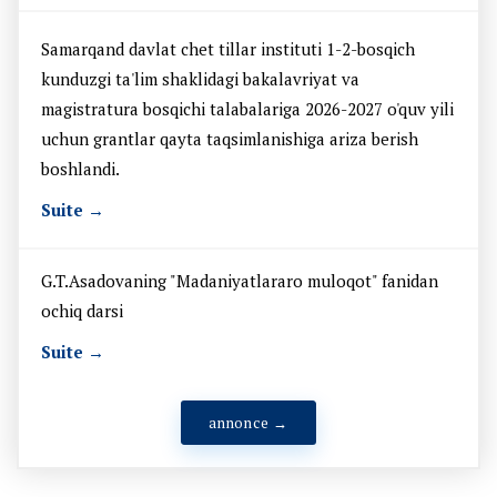
Samarqand davlat chet tillar instituti 1-2-bosqich
kunduzgi ta'lim shaklidagi bakalavriyat va
magistratura bosqichi talabalariga 2026-2027 o'quv yili
uchun grantlar qayta taqsimlanishiga ariza berish
boshlandi.
Suite →
G.T.Asadovaning "Madaniyatlararo muloqot" fanidan
ochiq darsi
Suite →
annonce →