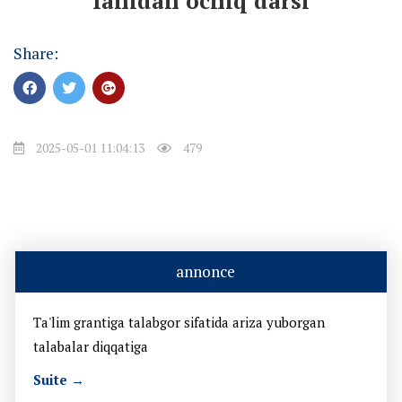
fanidan ochiq darsi
Share:
2025-05-01 11:04:13
479
annonce
Ta'lim grantiga talabgor sifatida ariza yuborgan
talabalar diqqatiga
Suite →