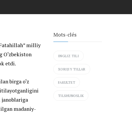
Mots-clés
atahillah” milliy
ng O‘zbekiston
INGLIZ TILI
k etdi.
XORIJIY TILLAR
lan birga o‘z
FAKULTET
itilayotganligini
TILSHUNOSLIK
 janoblariga
tilgan madaniy-