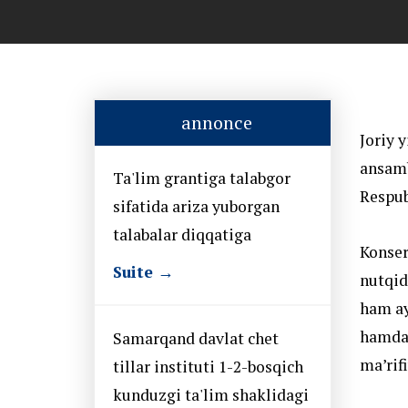
annonce
Joriy 
ansamb
Ta'lim grantiga talabgor
Respub
sifatida ariza yuborgan
talabalar diqqatiga
Konser
Suite →
nutqid
ham ay
hamda 
Samarqand davlat chet
ma’rif
tillar instituti 1-2-bosqich
kunduzgi ta'lim shaklidagi