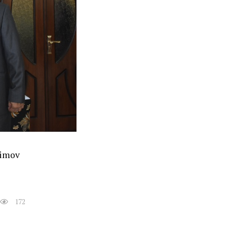
aimov
172