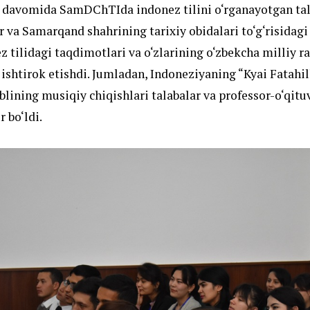
 davomida SamDChTIda indonez tilini o‘rganayotgan tala
ar va Samarqand shahrining tarixiy obidalari to‘g‘risida
z tilidagi taqdimotlari va o‘zlarining o‘zbekcha milliy ra
 ishtirok etishdi. Jumladan, Indoneziyaning “Kyai Fatahil
lining musiqiy chiqishlari talabalar va professor-o‘qitu
 bo‘ldi.