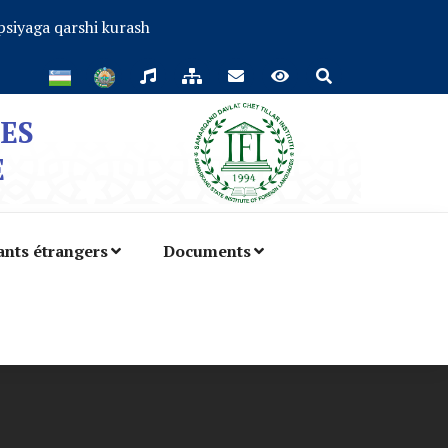
siyaga qarshi kurash
ES
E
ants étrangers
Documents