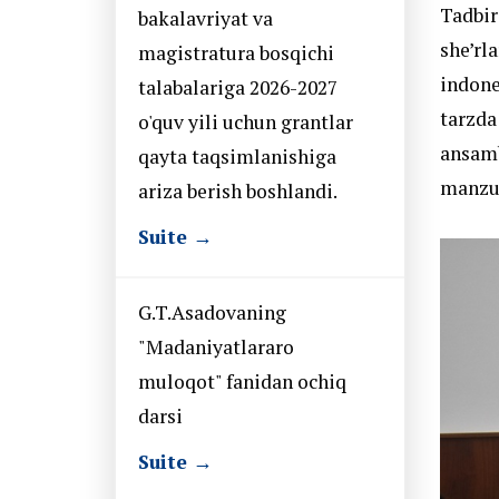
Tadbir
bakalavriyat va
she’rl
magistratura bosqichi
indone
talabalariga 2026-2027
tarzda
o'quv yili uchun grantlar
ansamb
qayta taqsimlanishiga
manzur
ariza berish boshlandi.
Suite →
G.T.Asadovaning
"Madaniyatlararo
muloqot" fanidan ochiq
darsi
Suite →