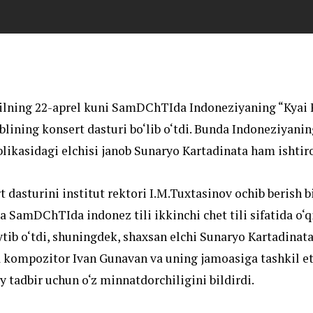
yilning 22-aprel kuni SamDChTIda Indoneziyaning “Kyai F
lining konsert dasturi bo‘lib o‘tdi. Bunda Indoneziyani
likasidagi elchisi janob Sunaryo Kartadinata ham ishtiro
t dasturini institut rektori I.M.Tuxtasinov ochib berish bi
a SamDChTIda indonez tili ikkinchi chet tili sifatida o‘q
tib o‘tdi, shuningdek, shaxsan elchi Sunaryo Kartadinata
kompozitor Ivan Gunavan va uning jamoasiga tashkil e
iy tadbir uchun o‘z minnatdorchiligini bildirdi.