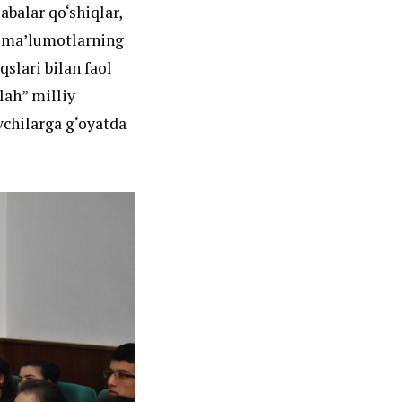
balar qo‘shiqlar,
gi ma’lumotlarning
qslari bilan faol
lah” milliy
vchilarga g‘oyatda