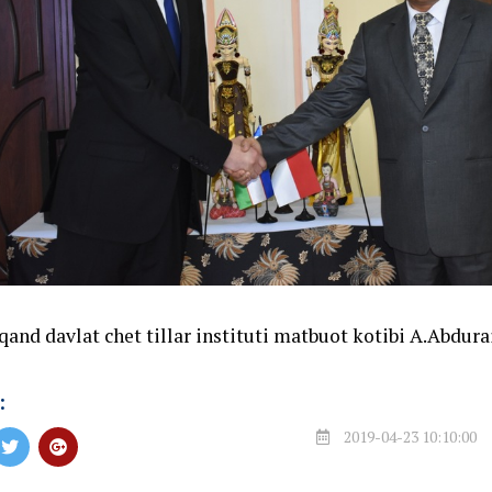
and davlat chet tillar instituti matbuot kotibi A.Abdur
:
2019-04-23 10:10:00