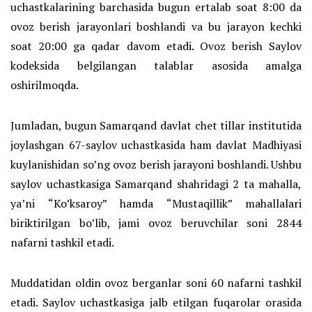
uchastkalarining barchasida bugun ertalab soat 8:00 da
ovoz berish jarayonlari boshlandi va bu jarayon kechki
soat 20:00 ga qadar davom etadi. Ovoz berish Saylov
kodeksida belgilangan talablar asosida amalga
oshirilmoqda.
Jumladan, bugun Samarqand davlat chet tillar institutida
joylashgan 67-saylov uchastkasida ham davlat Madhiyasi
kuylanishidan so’ng ovoz berish jarayoni boshlandi. Ushbu
saylov uchastkasiga Samarqand shahridagi 2 ta mahalla,
ya’ni “Ko’ksaroy” hamda “Mustaqillik” mahallalari
biriktirilgan bo’lib, jami ovoz beruvchilar soni 2844
nafarni tashkil etadi.
Muddatidan oldin ovoz berganlar soni 60 nafarni tashkil
etadi. Saylov uchastkasiga jalb etilgan fuqarolar orasida