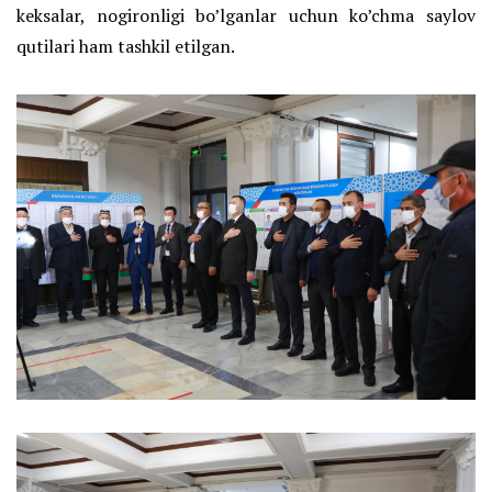
keksalar, nogironligi bo’lganlar uchun ko’chma saylov
qutilari ham tashkil etilgan.