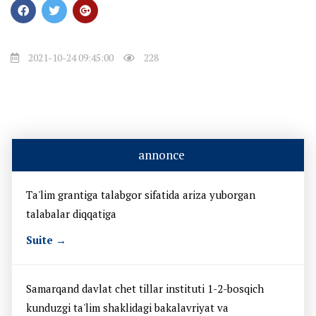
2021-10-24 09:45:00
228
annonce
Ta'lim grantiga talabgor sifatida ariza yuborgan
talabalar diqqatiga
Suite →
Samarqand davlat chet tillar instituti 1-2-bosqich
kunduzgi ta'lim shaklidagi bakalavriyat va