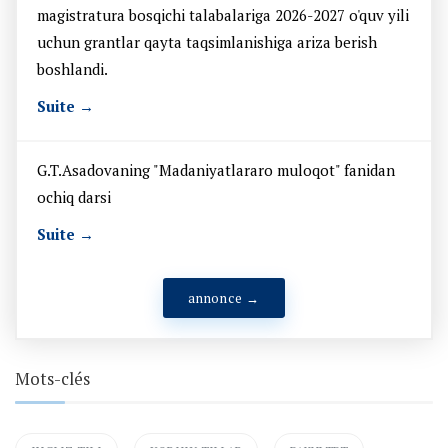
magistratura bosqichi talabalariga 2026-2027 o'quv yili
uchun grantlar qayta taqsimlanishiga ariza berish
boshlandi.
Suite →
G.T.Asadovaning "Madaniyatlararo muloqot" fanidan
ochiq darsi
Suite →
annonce →
Mots-clés