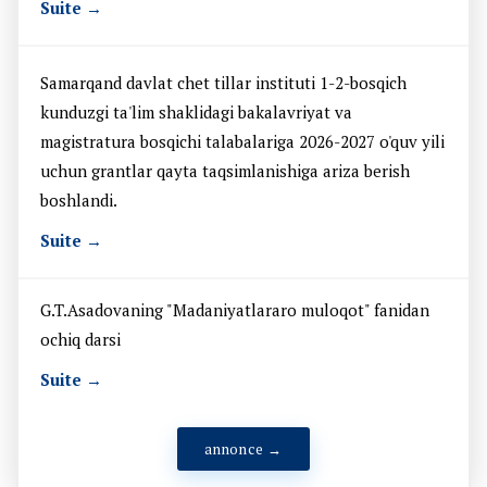
Suite →
Samarqand davlat chet tillar instituti 1-2-bosqich
kunduzgi ta'lim shaklidagi bakalavriyat va
magistratura bosqichi talabalariga 2026-2027 o'quv yili
uchun grantlar qayta taqsimlanishiga ariza berish
boshlandi.
Suite →
G.T.Asadovaning "Madaniyatlararo muloqot" fanidan
ochiq darsi
Suite →
annonce →