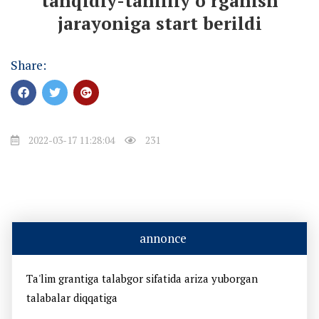
tanqidiy-tahliliy o’rganish
jarayoniga start berildi
Share:
2022-03-17 11:28:04
231
annonce
Ta'lim grantiga talabgor sifatida ariza yuborgan
talabalar diqqatiga