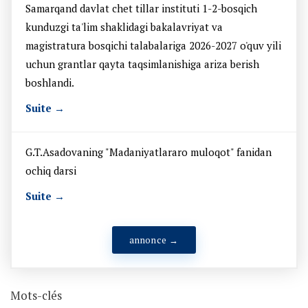
Samarqand davlat chet tillar instituti 1-2-bosqich
kunduzgi ta'lim shaklidagi bakalavriyat va
magistratura bosqichi talabalariga 2026-2027 o'quv yili
uchun grantlar qayta taqsimlanishiga ariza berish
boshlandi.
Suite →
G.T.Asadovaning "Madaniyatlararo muloqot" fanidan
ochiq darsi
Suite →
annonce →
Mots-clés