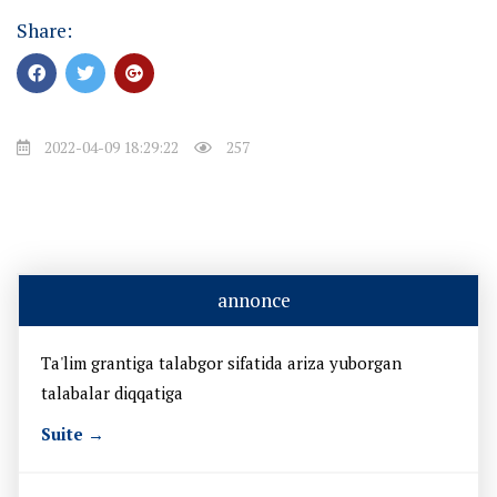
Share:
2022-04-09 18:29:22
257
annonce
Ta'lim grantiga talabgor sifatida ariza yuborgan
talabalar diqqatiga
Suite →