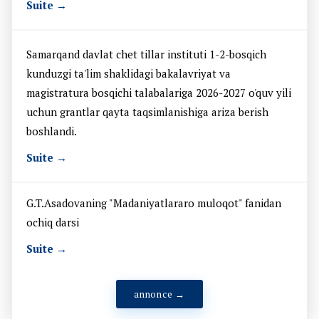
Suite →
Samarqand davlat chet tillar instituti 1-2-bosqich
kunduzgi ta'lim shaklidagi bakalavriyat va
magistratura bosqichi talabalariga 2026-2027 o'quv yili
uchun grantlar qayta taqsimlanishiga ariza berish
boshlandi.
Suite →
G.T.Asadovaning "Madaniyatlararo muloqot" fanidan
ochiq darsi
Suite →
annonce →