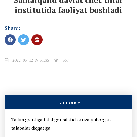
Samarqand davlat chet tillar
institutida faoliyat boshladi
Share:
2022-05-12 19:31:35
367
annonce
Ta'lim grantiga talabgor sifatida ariza yuborgan
talabalar diqqatiga