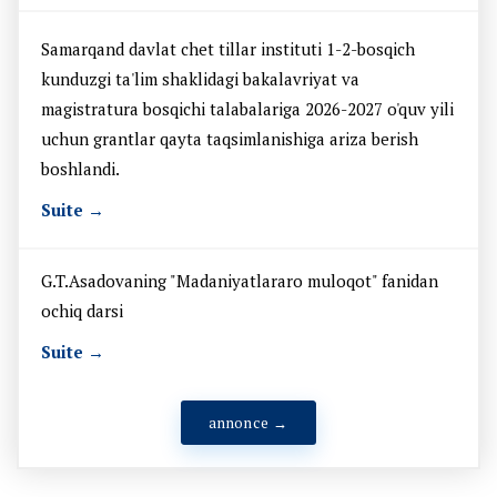
Samarqand davlat chet tillar instituti 1-2-bosqich
kunduzgi ta'lim shaklidagi bakalavriyat va
magistratura bosqichi talabalariga 2026-2027 o'quv yili
uchun grantlar qayta taqsimlanishiga ariza berish
boshlandi.
Suite →
G.T.Asadovaning "Madaniyatlararo muloqot" fanidan
ochiq darsi
Suite →
annonce →