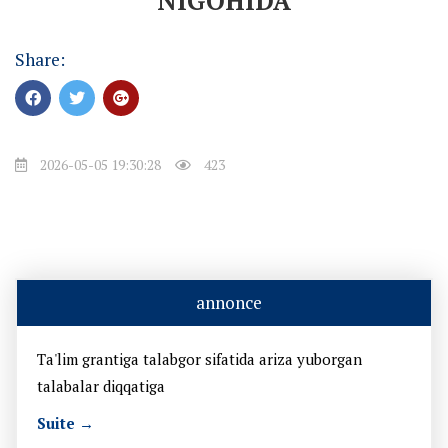
NIGOHIDA
Share:
2026-05-05 19:30:28
423
annonce
Ta'lim grantiga talabgor sifatida ariza yuborgan
talabalar diqqatiga
Suite →