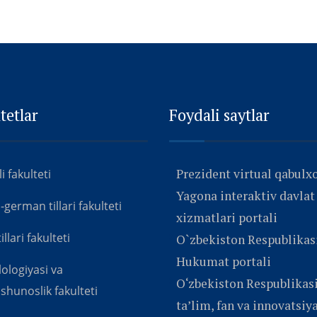
tetlar
Foydali saytlar
Prezident virtual qabulx
ili fakulteti
Yagona interaktiv davlat
erman tillari fakulteti
xizmatlari portali
llari fakulteti
O`zbekiston Respublikas
Hukumat portali
ilologiyasi va
O‘zbekiston Respublikasi
shunoslik fakulteti
ta’lim, fan va innovatsiy