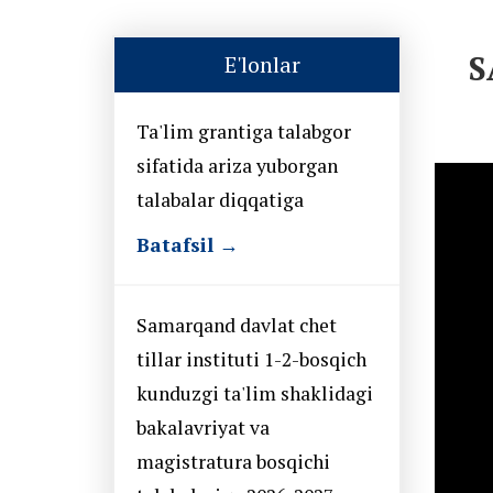
S
E'lonlar
Ta'lim grantiga talabgor
sifatida ariza yuborgan
talabalar diqqatiga
Batafsil →
Samarqand davlat chet
tillar instituti 1-2-bosqich
kunduzgi ta'lim shaklidagi
bakalavriyat va
magistratura bosqichi