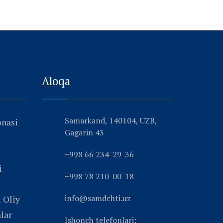
Aloqa
Samarkand, 140104, UZB,
onasi
Gagarin 43
+998 66 234-29-36
i
+998 78 210-00-18
info@samdchti.uz
 Oliy
alar
Ishonch telefonlari: