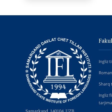
Fakul
Ingliz t
Roman-g
Sharq ti
Ingliz f
tarjima
Samarkand, 140104, UZB,