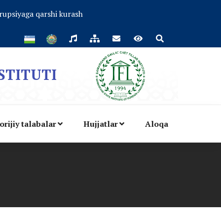
rupsiyaga qarshi kurash
STITUTI
orijiy talabalar
Hujjatlar
Aloqa