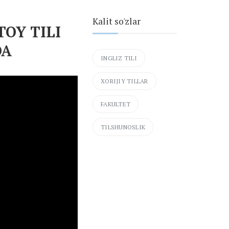
Kalit so'zlar
OY TILI
DA
INGLIZ TILI
XORIJIY TILLAR
FAKULTET
TILSHUNOSLIK