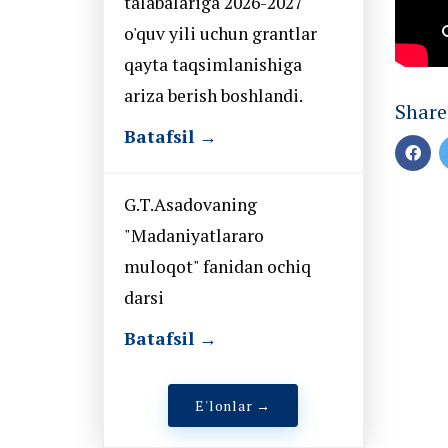
talabalariga 2026-2027
o'quv yili uchun grantlar
qayta taqsimlanishiga
ariza berish boshlandi.
Share
Batafsil →
G.T.Asadovaning
"Madaniyatlararo
muloqot" fanidan ochiq
darsi
Batafsil →
E'lonlar →