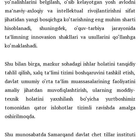
yo‘nalishlarini belgilash, o‘sib kelayotgan yosh avlodni
ma’naviy-axloqiy va intellektual rivojlantirishni sifat
jihatidan yangi bosqichga ko‘tarishning eng muhim sharti
hisoblanadi, shuningdek, o‘quv-tarbiya jarayonida
ta’limning innovasion shakllari va usullarini qo‘llashga
ko‘maklashadi.
Shu bilan birga, mazkur sohadagi ishlar holatini tanqidiy
tahlil qilish, xalq ta’limi tizimi boshqaruvini tashkil etish,
davlat umumiy o‘rta ta’lim muassasalarining faoliyatini
amaliy jihatdan muvofiqlashtirish, ularning moddiy-
texnik holatini yaxshilash bo‘yicha yurtboshimiz
tomonidan qator islohotlar tizimli ravishda amalga
oshirilmoqda.
Shu munosabatda Samarqand davlat chet tillar instituti