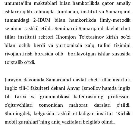
umumta’lim maktablari bilan hamkorlikda qator amaliy
ishlarni qilib kelmoqda. Jumladan, institut va Samarqand
tumanidagi 2-IDUM bilan hamkorlikda ilmiy-metodik
seminar tashkil etildi. Seminarni Samarqand davlat chet
tillar instituti rektori Ilhomjon To’xtasinov kirish so’zi
bilan ochib berdi va yurtizmizda xalq ta’lim tizimini
rivojlantirish borasida olib borilayotgan ishlar xususida
to’xtalib o’tdi.
Jarayon davomida Samarqand davlat chet tillar instituti
Ingliz tili-I fakulteti dekani Anvar Ismoilov hamda ingliz
tili tarixi va grammatikasi kafedrasining professor-
o'qituvchilari tomonidan mahorat darslari o’tildi.
Shuningdek, kelgusida tashkil etiladigan institut "Kichik
mobil guruhlari"ning aniq vazifalari belgilab olindi.