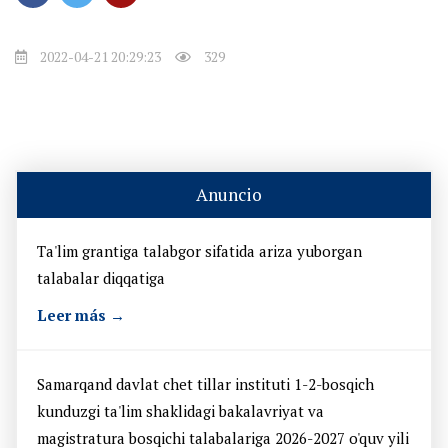
2022-04-21 20:29:23
329
Anuncio
Ta'lim grantiga talabgor sifatida ariza yuborgan
talabalar diqqatiga
Leer más →
Samarqand davlat chet tillar instituti 1-2-bosqich
kunduzgi ta'lim shaklidagi bakalavriyat va
magistratura bosqichi talabalariga 2026-2027 o'quv yili