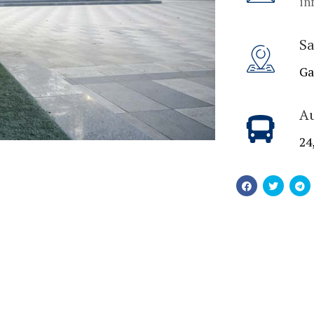
in
Sa
Ga
A
24