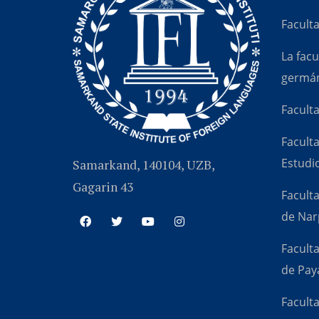
Faculta
La fac
germán
Facult
Faculta
Estudi
Samarkand, 140104, UZB,
Gagarin 43
Facult
de Nar
Facult
de Pay
Faculta