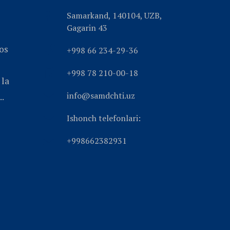
Samarkand, 140104, UZB,
Gagarin 43
ios
+998 66 234-29-36
+998 78 210-00-18
 la
info@samdchti.uz
..
Ishonch telefonlari:
+998662382931