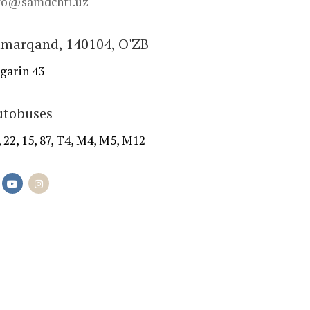
fo@samdchti.uz
marqand, 140104, O'ZB
garin 43
utobuses
, 22, 15, 87, T4, M4, M5, M12