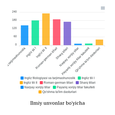
240
180
120
60
0
ogiyasi va tarjimashunoslik
Ingliz tili I
Roman-german tillari
Ingliz tili II
Sharq tillari
Narpay xorijiy tillar
Payariq xorijiy tillar fakulteti
Qo'shma ta'lim dasturlari
Ingliz filologiyasi va tarjimashunoslik
Ingliz tili I
Ingliz tili II
Roman-german tillari
Sharq tillari
Narpay xorijiy tillar
Payariq xorijiy tillar fakulteti
Qo'shma ta'lim dasturlari
Ilmiy unvonlar bo'yicha