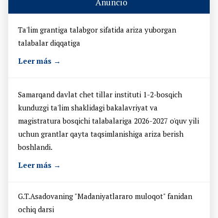
Anuncio
Ta'lim grantiga talabgor sifatida ariza yuborgan
talabalar diqqatiga
Leer más →
Samarqand davlat chet tillar instituti 1-2-bosqich
kunduzgi ta'lim shaklidagi bakalavriyat va
magistratura bosqichi talabalariga 2026-2027 o'quv yili
uchun grantlar qayta taqsimlanishiga ariza berish
boshlandi.
Leer más →
G.T.Asadovaning "Madaniyatlararo muloqot" fanidan
ochiq darsi