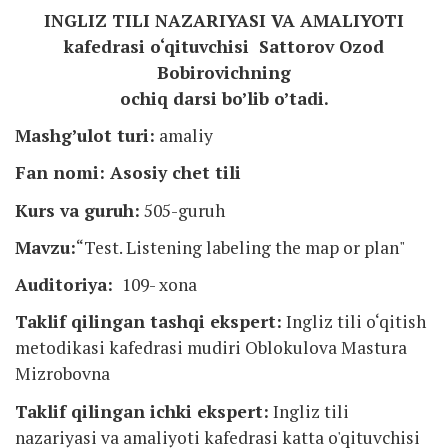
INGLIZ TILI NAZARIYASI VA AMALIYOTI
kafedrasi o‘qituvchisi Sattorov Ozod
Bobirovichning
ochiq darsi bo’lib o’tadi.
Mashgʼulot turi:
amaliy
Fan nomi:
Asosiy chet tili
Kurs va guruh:
505-guruh
Mavzu:
“Test. Listening labeling the map or plan"
Auditoriya:
109- xona
Taklif qilingan tashqi ekspert:
Ingliz tili o‘qitish
metodikasi kafedrasi mudiri Oblokulova Mastura
Mizrobovna
Taklif qilingan ichki ekspert:
Ingliz tili
nazariyasi va amaliyoti kafedrasi katta o'qituvchisi