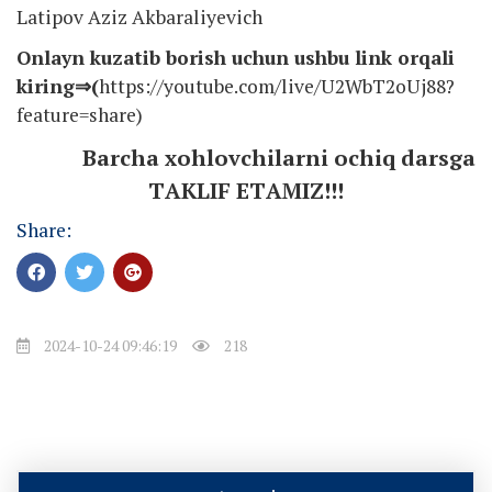
Latipov Aziz Akbaraliyevich
Onlayn kuzatib borish uchun ushbu link orqali
kiring⇒(
https://youtube.com/live/U2WbT2oUj88?
feature=share
)
Barcha xohlovchilarni ochiq darsga
TАKLIF ETАMIZ!!!
Share:
2024-10-24 09:46:19
218