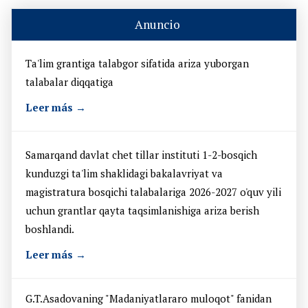
Anuncio
Ta'lim grantiga talabgor sifatida ariza yuborgan
talabalar diqqatiga
Leer más →
Samarqand davlat chet tillar instituti 1-2-bosqich
kunduzgi ta'lim shaklidagi bakalavriyat va
magistratura bosqichi talabalariga 2026-2027 o'quv yili
uchun grantlar qayta taqsimlanishiga ariza berish
boshlandi.
Leer más →
G.T.Asadovaning "Madaniyatlararo muloqot" fanidan