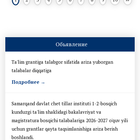
Обьявление
Ta'lim grantiga talabgor sifatida ariza yuborgan
talabalar diqqatiga
Подробнее →
Samarqand davlat chet tillar instituti 1-2-bosqich
kunduzgi ta'lim shaklidagi bakalavriyat va
magistratura bosqichi talabalariga 2026-2027 o'quv yili
uchun grantlar qayta taqsimlanishiga ariza berish
boshlandi.