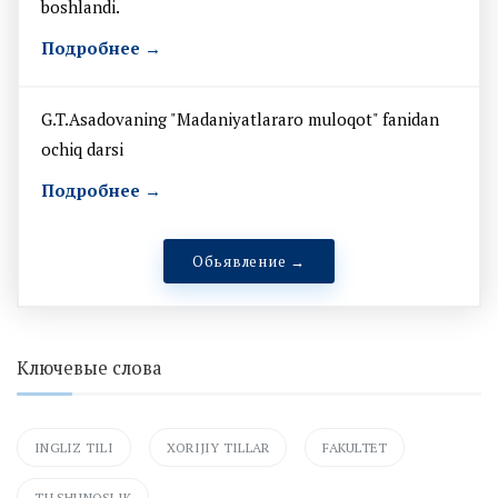
boshlandi.
Подробнее →
G.T.Asadovaning "Madaniyatlararo muloqot" fanidan
ochiq darsi
Подробнее →
Обьявление →
Ключевые слова
INGLIZ TILI
XORIJIY TILLAR
FAKULTET
TILSHUNOSLIK