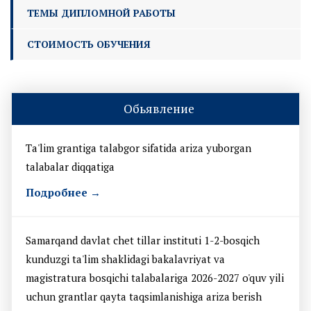
ТЕМЫ ДИПЛОМНОЙ РАБОТЫ
СТОИМОСТЬ ОБУЧЕНИЯ
Обьявление
Ta'lim grantiga talabgor sifatida ariza yuborgan
talabalar diqqatiga
Подробнее →
Samarqand davlat chet tillar instituti 1-2-bosqich
kunduzgi ta'lim shaklidagi bakalavriyat va
magistratura bosqichi talabalariga 2026-2027 o'quv yili
uchun grantlar qayta taqsimlanishiga ariza berish