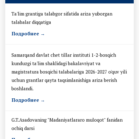
Ta'lim grantiga talabgor sifatida ariza yuborgan
talabalar diqqatiga
Подробнее →
Samarqand davlat chet tillar instituti 1-2-bosqich
kunduzgi ta'lim shaklidagi bakalavriyat va
magistratura bosqichi talabalariga 2026-2027 o'quv yili
uchun grantlar qayta taqsimlanishiga ariza berish
boshlandi.
Подробнее →
G.T.Asadovaning "Madaniyatlararo muloqot" fanidan
ochiq darsi