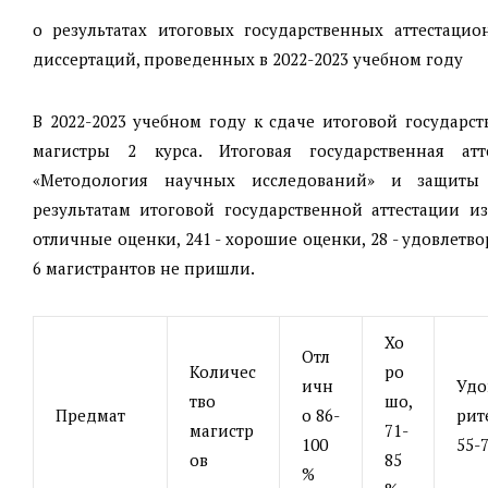
о результатах итоговых государственных аттестаци
диссертаций, проведенных в 2022-2023 учебном году
В 2022-2023 учебном году к сдаче итоговой государс
магистры 2 курса. Итоговая государственная ат
«Методология научных исследований» и защиты 
результатам итоговой государственной аттестации и
отличные оценки, 241 - хорошие оценки, 28 - удовлетв
6 магистрантов не пришли.
Хо
Отл
Количес
ро
ичн
Удо
тво
шо,
Предмат
о 86-
рит
магистр
71-
100
55-
ов
85
%