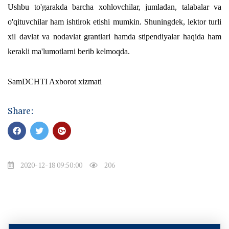
Ushbu to'garakda barcha xohlovchilar, jumladan, talabalar va
o'qituvchilar ham ishtirok etishi mumkin. Shuningdek, lektor turli
xil davlat va nodavlat grantlari hamda stipendiyalar haqida ham
kerakli ma'lumotlarni berib kelmoqda.
SamDCHTI Axborot xizmati
Share:
2020-12-18 09:50:00
206