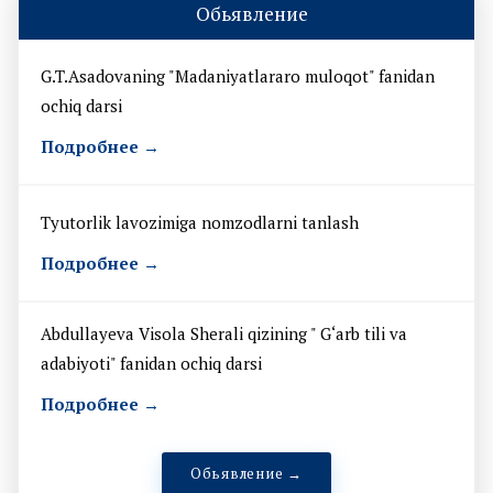
Обьявление
G.T.Asadovaning "Madaniyatlararo muloqot" fanidan
ochiq darsi
Подробнее →
Tyutorlik lavozimiga nomzodlarni tanlash
Подробнее →
Abdullayeva Visola Sherali qizining " G‘arb tili va
adabiyoti" fanidan ochiq darsi
Подробнее →
Обьявление →