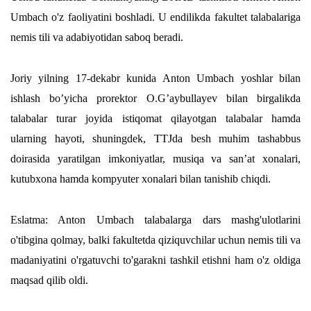
Umbach o'z faoliyatini boshladi. U endilikda fakultet talabalariga
nemis tili va adabiyotidan saboq beradi.
Joriy yilning 17-dekabr kunida Anton Umbach yoshlar bilan
ishlash bo’yicha prorektor O.G’aybullayev bilan birgalikda
talabalar turar joyida istiqomat qilayotgan talabalar hamda
ularning hayoti, shuningdek, TTJda besh muhim tashabbus
doirasida yaratilgan imkoniyatlar, musiqa va san’at xonalari,
kutubxona hamda kompyuter xonalari bilan tanishib chiqdi.
Eslatma: Anton Umbach talabalarga dars mashg'ulotlarini
o'tibgina qolmay, balki fakultetda qiziquvchilar uchun nemis tili va
madaniyatini o'rgatuvchi to'garakni tashkil etishni ham o'z oldiga
maqsad qilib oldi.