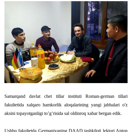
Samarqand davlat chet tillar instituti Roman-german tillari
fakultetida xalqaro hamkorlik aloqalarining yangi jabhalari o'z
aksini topayotganligi to’g’risida sal oldinroq xabar bergan edik.
Ushbu fakultetda Germaniyaning DAAD tashkiloti lektori Anton