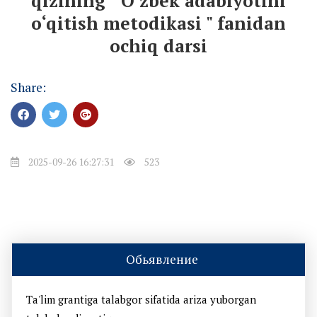
qizining " O‘zbek adabiyotini
o‘qitish metodikasi " fanidan
ochiq darsi
Share:
2025-09-26 16:27:31
523
Обьявление
Ta'lim grantiga talabgor sifatida ariza yuborgan