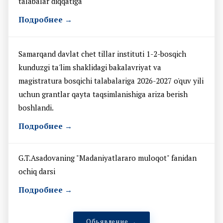
talabalar diqqatiga
Подробнее →
Samarqand davlat chet tillar instituti 1-2-bosqich
kunduzgi ta'lim shaklidagi bakalavriyat va
magistratura bosqichi talabalariga 2026-2027 o'quv yili
uchun grantlar qayta taqsimlanishiga ariza berish
boshlandi.
Подробнее →
G.T.Asadovaning "Madaniyatlararo muloqot" fanidan
ochiq darsi
Подробнее →
Обьявление →