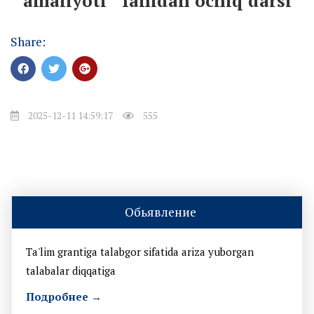
amaliyoti " fanidan ochiq darsi
Share:
2025-12-11 14:59:17
555
Обьявление
Ta'lim grantiga talabgor sifatida ariza yuborgan
talabalar diqqatiga
Подробнее →