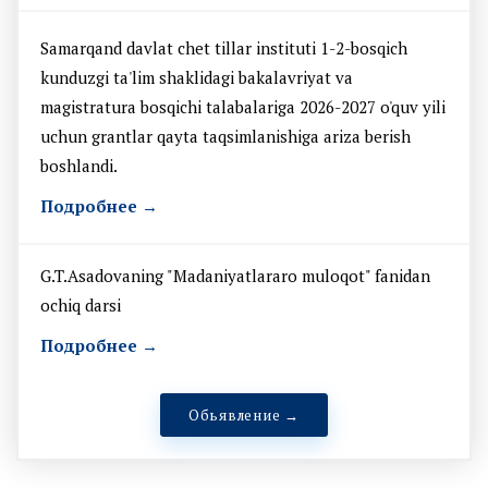
Samarqand davlat chet tillar instituti 1-2-bosqich
kunduzgi ta'lim shaklidagi bakalavriyat va
magistratura bosqichi talabalariga 2026-2027 o'quv yili
uchun grantlar qayta taqsimlanishiga ariza berish
boshlandi.
Подробнее →
G.T.Asadovaning "Madaniyatlararo muloqot" fanidan
ochiq darsi
Подробнее →
Обьявление →