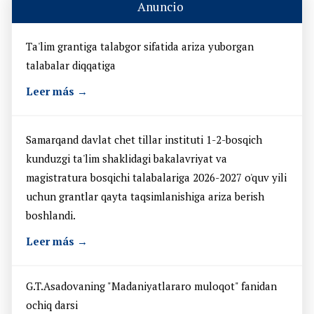
Anuncio
Ta'lim grantiga talabgor sifatida ariza yuborgan
talabalar diqqatiga
Leer más →
Samarqand davlat chet tillar instituti 1-2-bosqich
kunduzgi ta'lim shaklidagi bakalavriyat va
magistratura bosqichi talabalariga 2026-2027 o'quv yili
uchun grantlar qayta taqsimlanishiga ariza berish
boshlandi.
Leer más →
G.T.Asadovaning "Madaniyatlararo muloqot" fanidan
ochiq darsi