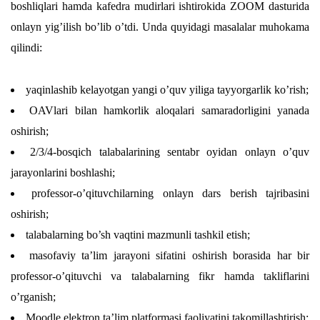
boshliqlari hamda kafedra mudirlari ishtirokida ZOOM dasturida
onlayn yig’ilish bo’lib o’tdi. Unda quyidagi masalalar muhokama
qilindi:
yaqinlashib kelayotgan yangi o’quv yiliga tayyorgarlik ko’rish;
OAVlari bilan hamkorlik aloqalari samaradorligini yanada
oshirish;
2/3/4-bosqich talabalarining sentabr oyidan onlayn o’quv
jarayonlarini boshlashi;
professor-o’qituvchilarning onlayn dars berish tajribasini
oshirish;
talabalarning bo’sh vaqtini mazmunli tashkil etish;
masofaviy ta’lim jarayoni sifatini oshirish borasida har bir
professor-o’qituvchi va talabalarning fikr hamda takliflarini
o’rganish;
Moodle elektron ta’lim platformasi faoliyatini takomillashtirish;