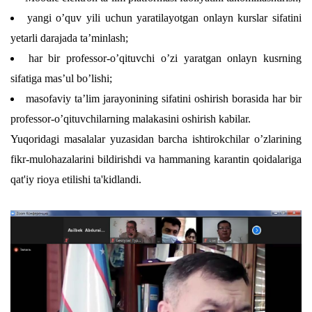
yangi o’quv yili uchun yaratilayotgan onlayn kurslar sifatini
yetarli darajada ta’minlash;
har bir professor-o’qituvchi o’zi yaratgan onlayn kusrning
sifatiga mas’ul bo’lishi;
masofaviy ta’lim jarayonining sifatini oshirish borasida har bir
professor-o’qituvchilarning malakasini oshirish kabilar.
Yuqoridagi masalalar yuzasidan barcha ishtirokchilar o’zlarining
fikr-mulohazalarini bildirishdi va hammaning karantin qoidalariga
qat'iy rioya etilishi ta'kidlandi.