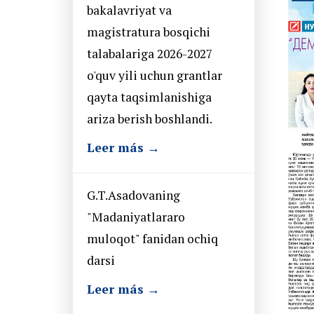
bakalavriyat va
magistratura bosqichi
talabalariga 2026-2027
o'quv yili uchun grantlar
qayta taqsimlanishiga
ariza berish boshlandi.
Leer más →
G.T.Asadovaning
"Madaniyatlararo
muloqot" fanidan ochiq
darsi
Leer más →