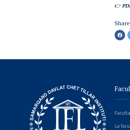
👉
PDF
Share
Facul
Faculta
La fac