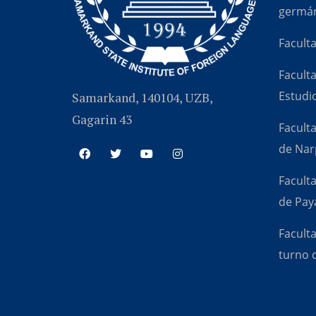
germán
Facult
Faculta
Estudi
Samarkand, 140104, UZB,
Gagarin 43
Facult
de Nar
Facult
de Pay
Faculta
turno d