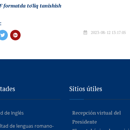
 formatda to'liq tanishish
:
2023-08-12 13:17:05
tades
Sitios útiles
Recepción virtual del
d de Inglés
Presidente
ultad de lenguas romano-