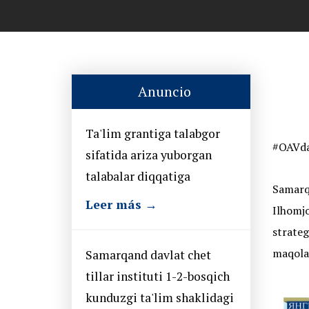
Anuncio
Ta'lim grantiga talabgor
#OAVda
sifatida ariza yuborgan
talabalar diqqatiga
Samarq
Leer más →
Ilhomjo
strate
maqolas
Samarqand davlat chet
tillar instituti 1-2-bosqich
kunduzgi ta'lim shaklidagi