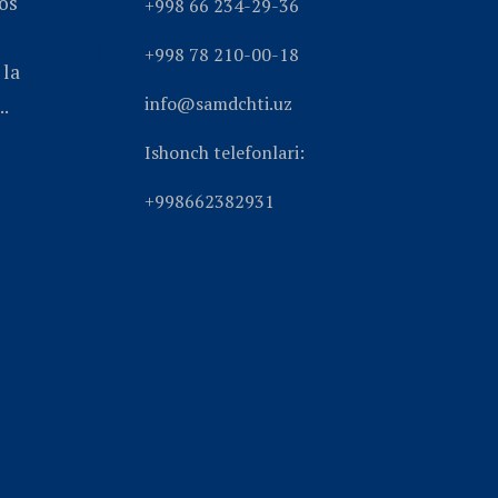
ios
+998 66 234-29-36
+998 78 210-00-18
 la
info@samdchti.uz
..
Ishonch telefonlari:
+998662382931