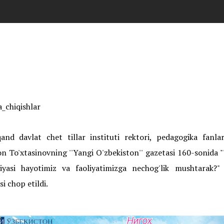
_chiqishlar
and davlat chet tillar instituti rektori, pedagogika fanlar
n To'xtasinovning ''Yangi O'zbekiston'' gazetasi 160-sonida 
giyasi hayotimiz va faoliyatimizga nechog'lik mushtarak?" 
i chop etildi.