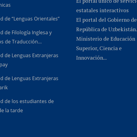
El portal único de servic
icas
estatales interactivos
ad de “Lenguas Orientales”
El portal del Gobierno de
República de Uzbekistán.
d de Filología Inglesa y
Ministerio de Educación
os de Traducción…
Superior, Ciencia e
ad de Lenguas Extranjeras
Innovación...
pay
ad de Lenguas Extranjeras
arik
d de los estudiantes de
e la tarde