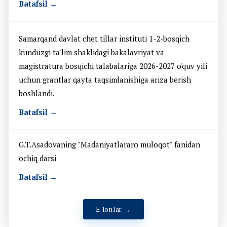
Batafsil →
Samarqand davlat chet tillar instituti 1-2-bosqich
kunduzgi ta'lim shaklidagi bakalavriyat va
magistratura bosqichi talabalariga 2026-2027 o'quv yili
uchun grantlar qayta taqsimlanishiga ariza berish
boshlandi.
Batafsil →
G.T.Asadovaning "Madaniyatlararo muloqot" fanidan
ochiq darsi
Batafsil →
E'lonlar →