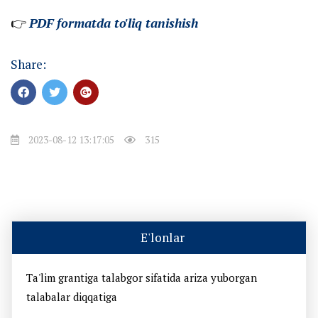
👉
PDF formatda to'liq tanishish
Share:
2023-08-12 13:17:05
315
E'lonlar
Ta'lim grantiga talabgor sifatida ariza yuborgan
talabalar diqqatiga