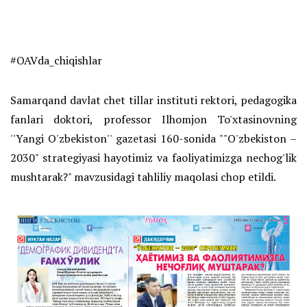
#OAVda_chiqishlar
Samarqand davlat chet tillar instituti rektori, pedagogika
fanlari doktori, professor Ilhomjon To'xtasinovning
''Yangi O'zbekiston'' gazetasi 160-sonida ""O'zbekiston –
2030" strategiyasi hayotimiz va faoliyatimizga nechog'lik
mushtarak?" mavzusidagi tahliliy maqolasi chop etildi.