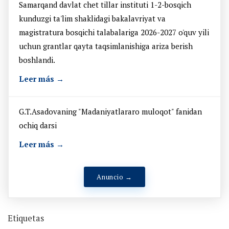
Samarqand davlat chet tillar instituti 1-2-bosqich
kunduzgi ta'lim shaklidagi bakalavriyat va
magistratura bosqichi talabalariga 2026-2027 o'quv yili
uchun grantlar qayta taqsimlanishiga ariza berish
boshlandi.
Leer más →
G.T.Asadovaning "Madaniyatlararo muloqot" fanidan
ochiq darsi
Leer más →
Anuncio →
Etiquetas