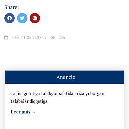
Share:
2025-01-23 11:27:07
256
Anuncio
Ta'lim grantiga talabgor sifatida ariza yuborgan
talabalar diqqatiga
Leer más →