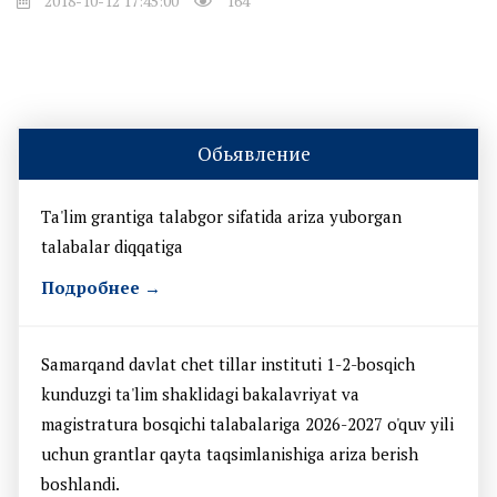
2018-10-12 17:45:00
164
Обьявление
Ta'lim grantiga talabgor sifatida ariza yuborgan
talabalar diqqatiga
Подробнее →
Samarqand davlat chet tillar instituti 1-2-bosqich
kunduzgi ta'lim shaklidagi bakalavriyat va
magistratura bosqichi talabalariga 2026-2027 o'quv yili
uchun grantlar qayta taqsimlanishiga ariza berish
boshlandi.