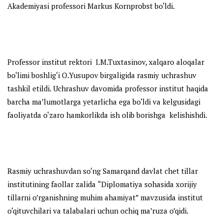
Akademiyasi professori Markus Kornprobst bo‘ldi.
Professor institut rektori I.M.Tuxtasinov, xalqaro aloqalar
bo‘limi boshlig‘i O.Yusupov birgaligida rasmiy uchrashuv
tashkil etildi. Uchrashuv davomida professor institut haqida
barcha ma’lumotlarga yetarlicha ega bo‘ldi va kelgusidagi
faoliyatda o‘zaro hamkorlikda ish olib borishga kelishishdi.
Rasmiy uchrashuvdan so‘ng Samarqand davlat chet tillar
institutining faollar zalida
“Diplomatiya sohasida xorijiy
tillarni o’rganishning muhim ahamiyat”
mavzusida institut
o‘qituvchilari va talabalari uchun ochiq ma’ruza o’qidi.