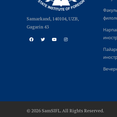
Факуль
филол
Samarkand, 140104, UZB,
Gagarin 43
Нарпай
иност
Пайары
иност
Вечерн
© 2026 SamSIFL. All Rights Reserved.