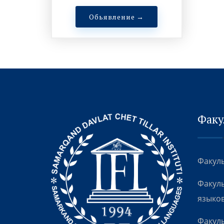
Обьявление →
Факу
Факуль
Факуль
языко
Факуль