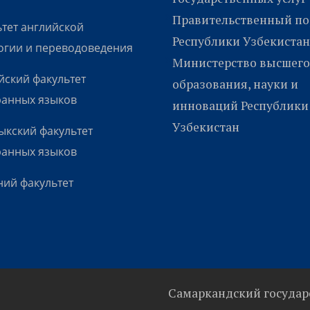
Правительственный по
тет английской
Республики Узбекистан
огии и переводоведения
Министерство высшего
ский факультет
образования, науки и
ранных языков
инноваций Республики
Узбекистан
кский факультет
ранных языков
ий факультет
Самаркандский государ