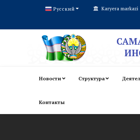
Karyera markazi
Русский
САМ
ИН
Новости
Структура
Деяте
Контакты