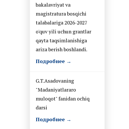
bakalavriyat va
magistratura bosqichi
talabalariga 2026-2027
o'quv yili uchun grantlar
qayta taqsimlanishiga
ariza berish boshlandi.
Подробнее →
G.T.Asadovaning
"Madaniyatlararo
muloqot" fanidan ochiq
darsi
Подробнее →