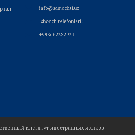
info@samdchti.uz
ртал
Ishonch telefonlari:
+998662382931
ственный институт иностранных языков