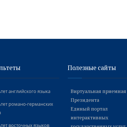
льтеты
Полезные сайты
Виртуальная приемная
тет английского языка
Президента
тет романо-германских
Единый портал
в
интерактивных
тет восточных языков
государственных услуг