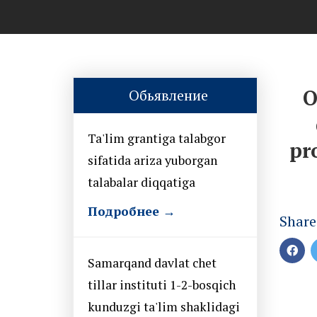
O
Обьявление
Ta'lim grantiga talabgor
pr
sifatida ariza yuborgan
talabalar diqqatiga
Подробнее →
Share
Samarqand davlat chet
tillar instituti 1-2-bosqich
kunduzgi ta'lim shaklidagi