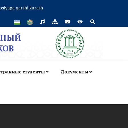
psiyaga qarshi kurash
ННЫЙ
КОВ
транные студенты
Документы