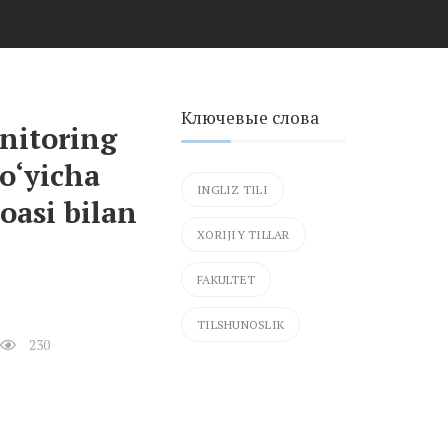
Ключевые слова
onitoring
bo‘yicha
INGLIZ TILI
moasi bilan
XORIJIY TILLAR
FAKULTET
TILSHUNOSLIK
230