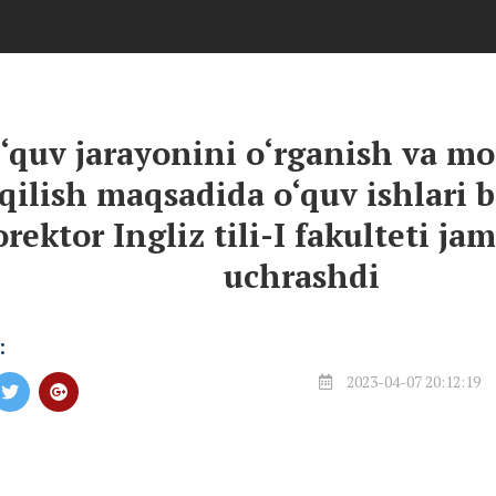
‘quv jarayonini o‘rganish va m
qilish maqsadida o‘quv ishlari 
orektor Ingliz tili-I fakulteti ja
uchrashdi
:
2023-04-07 20:12:19