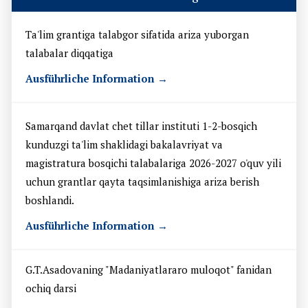
Ta'lim grantiga talabgor sifatida ariza yuborgan
talabalar diqqatiga
Ausführliche Information →
Samarqand davlat chet tillar instituti 1-2-bosqich
kunduzgi ta'lim shaklidagi bakalavriyat va
magistratura bosqichi talabalariga 2026-2027 o'quv yili
uchun grantlar qayta taqsimlanishiga ariza berish
boshlandi.
Ausführliche Information →
G.T.Asadovaning "Madaniyatlararo muloqot" fanidan
ochiq darsi