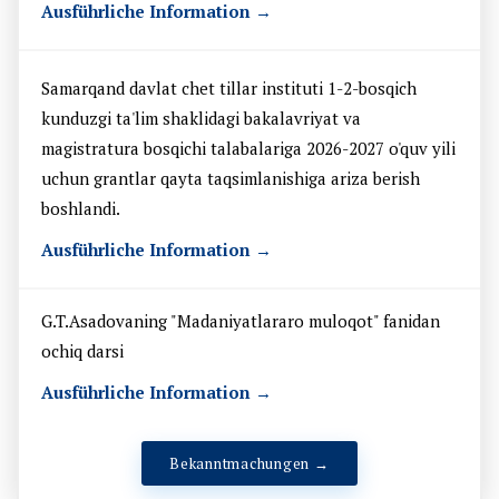
Ausführliche Information →
Samarqand davlat chet tillar instituti 1-2-bosqich
kunduzgi ta'lim shaklidagi bakalavriyat va
magistratura bosqichi talabalariga 2026-2027 o'quv yili
uchun grantlar qayta taqsimlanishiga ariza berish
boshlandi.
Ausführliche Information →
G.T.Asadovaning "Madaniyatlararo muloqot" fanidan
ochiq darsi
Ausführliche Information →
Bekanntmachungen →