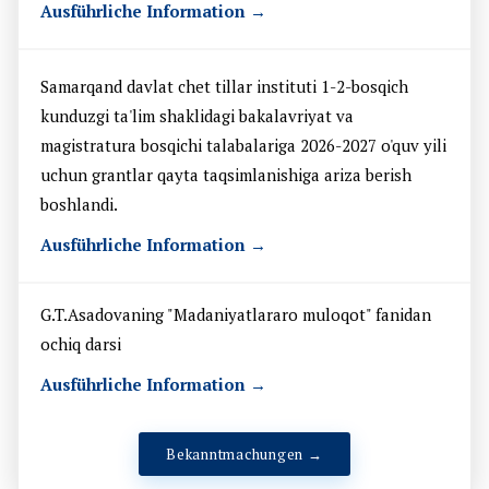
Ausführliche Information →
Samarqand davlat chet tillar instituti 1-2-bosqich
kunduzgi ta'lim shaklidagi bakalavriyat va
magistratura bosqichi talabalariga 2026-2027 o'quv yili
uchun grantlar qayta taqsimlanishiga ariza berish
boshlandi.
Ausführliche Information →
G.T.Asadovaning "Madaniyatlararo muloqot" fanidan
ochiq darsi
Ausführliche Information →
Bekanntmachungen →