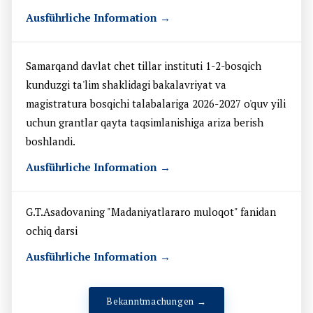
Ausführliche Information →
Samarqand davlat chet tillar instituti 1-2-bosqich
kunduzgi ta'lim shaklidagi bakalavriyat va
magistratura bosqichi talabalariga 2026-2027 o'quv yili
uchun grantlar qayta taqsimlanishiga ariza berish
boshlandi.
Ausführliche Information →
G.T.Asadovaning "Madaniyatlararo muloqot" fanidan
ochiq darsi
Ausführliche Information →
Bekanntmachungen →