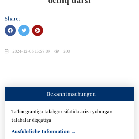
ochiq darsi
Share:
2024-12-03 15:57:09
200
Bekanntmachungen
Ta'lim grantiga talabgor sifatida ariza yuborgan
talabalar diqqatiga
Ausführliche Information →