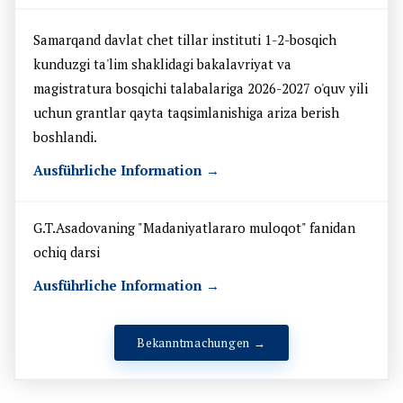
Samarqand davlat chet tillar instituti 1-2-bosqich
kunduzgi ta'lim shaklidagi bakalavriyat va
magistratura bosqichi talabalariga 2026-2027 o'quv yili
uchun grantlar qayta taqsimlanishiga ariza berish
boshlandi.
Ausführliche Information →
G.T.Asadovaning "Madaniyatlararo muloqot" fanidan
ochiq darsi
Ausführliche Information →
Bekanntmachungen →