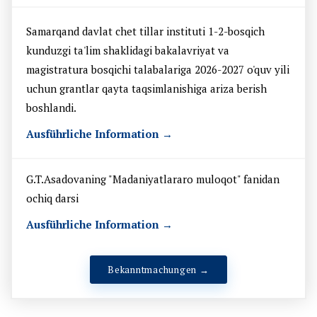
Samarqand davlat chet tillar instituti 1-2-bosqich
kunduzgi ta'lim shaklidagi bakalavriyat va
magistratura bosqichi talabalariga 2026-2027 o'quv yili
uchun grantlar qayta taqsimlanishiga ariza berish
boshlandi.
Ausführliche Information →
G.T.Asadovaning "Madaniyatlararo muloqot" fanidan
ochiq darsi
Ausführliche Information →
Bekanntmachungen →