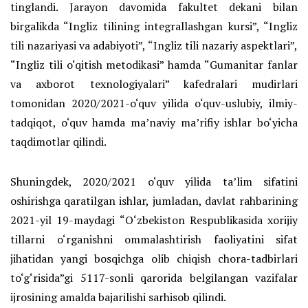
tinglandi. Jarayon davomida fakultet dekani bilan
birgalikda “Ingliz tilining integrallashgan kursi”, “Ingliz
tili nazariyasi va adabiyoti”, “Ingliz tili nazariy aspektlari”,
“Ingliz tili o‘qitish metodikasi” hamda “Gumanitar fanlar
va axborot texnologiyalari” kafedralari mudirlari
tomonidan 2020/2021-o‘quv yilida o‘quv-uslubiy, ilmiy-
tadqiqot, o‘quv hamda ma’naviy ma’rifiy ishlar bo‘yicha
taqdimotlar qilindi.
Shuningdek, 2020/2021 o‘quv yilida ta’lim sifatini
oshirishga qaratilgan ishlar, jumladan, davlat rahbarining
2021-yil 19-maydagi “O‘zbekiston Respublikasida xorijiy
tillarni o‘rganishni ommalashtirish faoliyatini sifat
jihatidan yangi bosqichga olib chiqish chora-tadbirlari
to‘g‘risida”gi 5117-sonli qarorida belgilangan vazifalar
ijrosining amalda bajarilishi sarhisob qilindi.