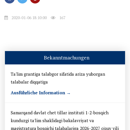
2020-01-06 18:10:00
167
Bekanntmachungen
Ta'lim grantiga talabgor sifatida ariza yuborgan
talabalar diqqatiga
Ausführliche Information →
Samarqand davlat chet tillar instituti 1-2-bosqich
kunduzgi ta'lim shaklidagi bakalavriyat va
magistratura bosqichi talabalariga 2026-2027 o'quv yili