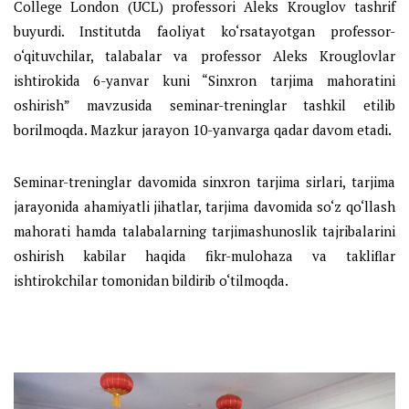
College London (UCL) professori Aleks Krouglov tashrif
buyurdi. Institutda faoliyat ko‘rsatayotgan professor-
o‘qituvchilar, talabalar va professor Aleks Krouglovlar
ishtirokida 6-yanvar kuni “Sinxron tarjima mahoratini
oshirish” mavzusida seminar-treninglar tashkil etilib
borilmoqda. Mazkur jarayon 10-yanvarga qadar davom etadi.
Seminar-treninglar davomida sinxron tarjima sirlari, tarjima
jarayonida ahamiyatli jihatlar, tarjima davomida so‘z qo‘llash
mahorati hamda talabalarning tarjimashunoslik tajribalarini
oshirish kabilar haqida fikr-mulohaza va takliflar
ishtirokchilar tomonidan bildirib o‘tilmoqda.