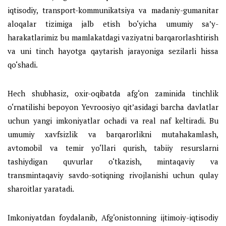
iqtisodiy, transport-kommunikatsiya va madaniy-gumanitar
aloqalar tizimiga jalb etish bo‘yicha umumiy sa’y-
harakatlarimiz bu mamlakatdagi vaziyatni barqarorlashtirish
va uni tinch hayotga qaytarish jarayoniga sezilarli hissa
qo‘shadi.
Hech shubhasiz, oxir-oqibatda afg‘on zaminida tinchlik
o‘rnatilishi bepoyon Yevroosiyo qit’asidagi barcha davlatlar
uchun yangi imkoniyatlar ochadi va real naf keltiradi. Bu
umumiy xavfsizlik va barqarorlikni mutahakamlash,
avtomobil va temir yo‘llari qurish, tabiiy resurslarni
tashiydigan quvurlar o‘tkazish, mintaqaviy va
transmintaqaviy savdo-sotiqning rivojlanishi uchun qulay
sharoitlar yaratadi.
Imkoniyatdan foydalanib, Afg‘onistonning ijtimoiy-iqtisodiy