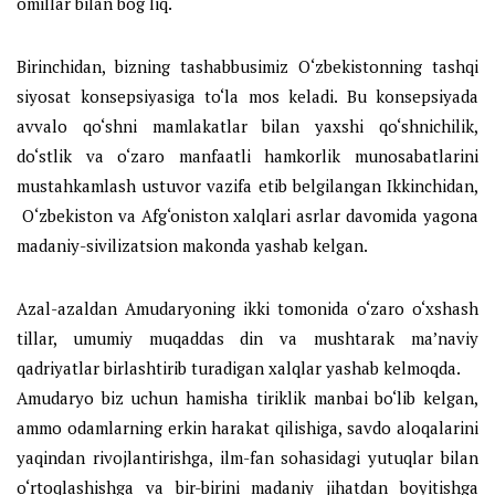
omillar bilan bog‘liq.
Birinchidan, bizning tashabbusimiz O‘zbekistonning tashqi
siyosat konsepsiyasiga to‘la mos keladi. Bu konsepsiyada
avvalo qo‘shni mamlakatlar bilan yaxshi qo‘shnichilik,
do‘stlik va o‘zaro manfaatli hamkorlik munosabatlarini
mustahkamlash ustuvor vazifa etib belgilangan Ikkinchidan,
O‘zbekiston va Afg‘oniston xalqlari asrlar davomida yagona
madaniy-sivilizatsion makonda yashab kelgan.
Azal-azaldan Amudaryoning ikki tomonida o‘zaro o‘xshash
tillar, umumiy muqaddas din va mushtarak ma’naviy
qadriyatlar birlashtirib turadigan xalqlar yashab kelmoqda.
Amudaryo biz uchun hamisha tiriklik manbai bo‘lib kelgan,
ammo odamlarning erkin harakat qilishiga, savdo aloqalarini
yaqindan rivojlantirishga, ilm-fan sohasidagi yutuqlar bilan
o‘rtoqlashishga va bir-birini madaniy jihatdan boyitishga