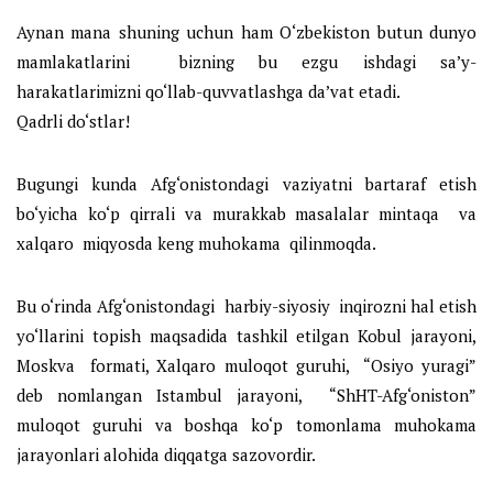
Aynan mana shuning uchun ham O‘zbekiston butun dunyo
mamlakatlarini bizning bu ezgu ishdagi sa’y-
harakatlarimizni qo‘llab-quvvatlashga da’vat etadi.
Qadrli do‘stlar!
Bugungi kunda Afg‘onistondagi vaziyatni bartaraf etish
bo‘yicha ko‘p qirrali va murakkab masalalar mintaqa va
xalqaro miqyosda keng muhokama qilinmoqda.
Bu o‘rinda Afg‘onistondagi harbiy-siyosiy inqirozni hal etish
yo‘llarini topish maqsadida tashkil etilgan Kobul jarayoni,
Moskva formati, Xalqaro muloqot guruhi, “Osiyo yuragi”
deb nomlangan Istambul jarayoni, “ShHT-Afg‘oniston”
muloqot guruhi va boshqa ko‘p tomonlama muhokama
jarayonlari alohida diqqatga sazovordir.