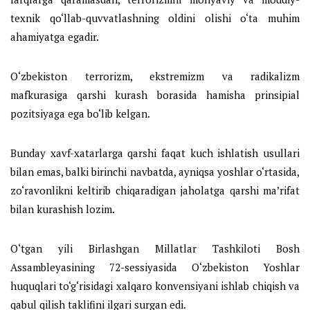
texnik qo‘llab-quvvatlashning oldini olishi o‘ta muhim
ahamiyatga egadir.
O‘zbekiston terrorizm, ekstremizm va radikalizm
mafkurasiga qarshi kurash borasida hamisha prinsipial
pozitsiyaga ega bo‘lib kelgan.
Bunday xavf-xatarlarga qarshi faqat kuch ishlatish usullari
bilan emas, balki birinchi navbatda, ayniqsa yoshlar o‘rtasida,
zo‘ravonlikni keltirib chiqaradigan jaholatga qarshi ma’rifat
bilan kurashish lozim.
O‘tgan yili Birlashgan Millatlar Tashkiloti Bosh
Assambleyasining 72-sessiyasida O‘zbekiston Yoshlar
huquqlari to‘g‘risidagi xalqaro konvensiyani ishlab chiqish va
qabul qilish taklifini ilgari surgan edi.