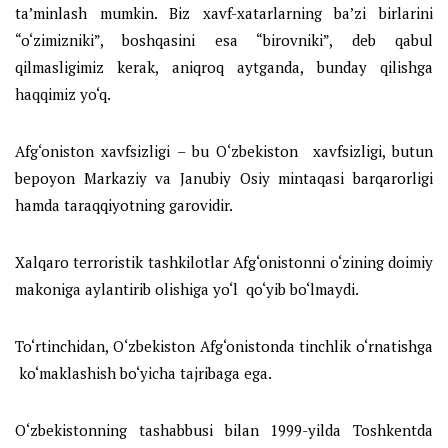
ta’minlash mumkin. Biz xavf-xatarlarning ba’zi birlarini
“o‘zimizniki”, boshqasini esa “birovniki”, deb qabul
qilmasligimiz kerak, aniqroq aytganda, bunday qilishga
haqqimiz yo‘q.
Afg‘oniston xavfsizligi – bu O‘zbekiston xavfsizligi, butun
bepoyon Markaziy va Janubiy Osiy mintaqasi barqarorligi
hamda taraqqiyotning garovidir.
Xalqaro terroristik tashkilotlar Afg‘onistonni o‘zining doimiy
makoniga aylantirib olishiga yo‘l qo‘yib bo‘lmaydi.
To‘rtinchidan, O‘zbekiston Afg‘onistonda tinchlik o‘rnatishga
ko‘maklashish bo‘yicha tajribaga ega.
O‘zbekistonning tashabbusi bilan 1999-yilda Toshkentda