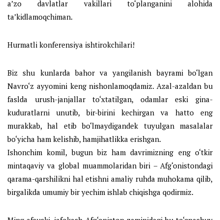
a’zo davlatlar vakillari to‘planganini alohida
ta’kidlamoqchiman.
Hurmatli konferensiya ishtirokchilari!
Biz shu kunlarda bahor va yangilanish bayrami bo‘lgan
Navro‘z ayyomini keng nishonlamoqdamiz. Azal-azaldan bu
faslda urush-janjallar to‘xtatilgan, odamlar eski gina-
kuduratlarni unutib, bir-birini kechirgan va hatto eng
murakkab, hal etib bo‘lmaydigandek tuyulgan masalalar
bo‘yicha ham kelishib, hamjihatlikka erishgan.
Ishonchim komil, bugun biz ham davrimizning eng o‘tkir
mintaqaviy va global muammolaridan biri – Afg‘onistondagi
qarama-qarshilikni hal etishni amaliy ruhda muhokama qilib,
birgalikda umumiy bir yechim ishlab chiqishga qodirmiz.
Ming afsuski, jafokash Afg‘oniston zaminidagi bu to‘qnashuv