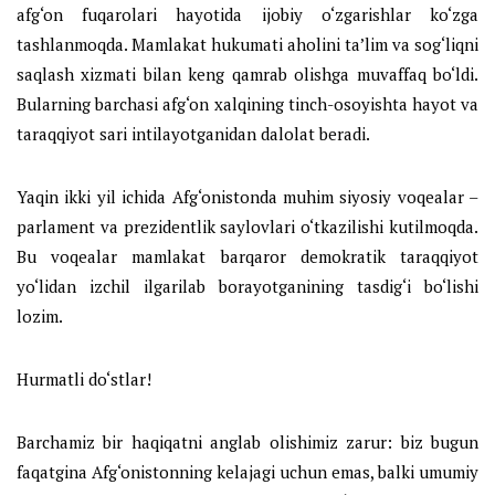
afg‘on fuqarolari hayotida ijobiy o‘zgarishlar ko‘zga
tashlanmoqda. Mamlakat hukumati aholini ta’lim va sog‘liqni
saqlash xizmati bilan keng qamrab olishga muvaffaq bo‘ldi.
Bularning barchasi afg‘on xalqining tinch-osoyishta hayot va
taraqqiyot sari intilayotganidan dalolat beradi.
Yaqin ikki yil ichida Afg‘onistonda muhim siyosiy voqealar –
parlament va prezidentlik saylovlari o‘tkazilishi kutilmoqda.
Bu voqealar mamlakat barqaror demokratik taraqqiyot
yo‘lidan izchil ilgarilab borayotganining tasdig‘i bo‘lishi
lozim.
Hurmatli do‘stlar!
Barchamiz bir haqiqatni anglab olishimiz zarur: biz bugun
faqatgina Afg‘onistonning kelajagi uchun emas, balki umumiy