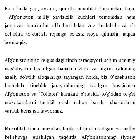
Bu o‘rinda gap, avvalo, qurolli muxolifat tomonidan ham,
Afg‘oniston milliy xavfsizlik kuchlari tomonidan ham
jangovar harakatlar olib borishdan voz kechilishi va o‘t
ochishni to‘xtatish rejimiga so‘zsiz rioya qilinishi haqida
bormoqda.
Afg‘onistonning kelgusidagi tinch taraqqiyoti uchun umumiy
mas’uliyatni his etgan hamda o‘zbek va afg‘on xalqining
azaliy do‘stlik aloqalariga tayangan holda, biz O‘zbekiston
hududida tinchlik jarayonlarining istalgan bosqichida
Afg‘oniston va “Tolibon” harakati o‘rtasida to‘g‘ridan-to‘g‘ri
muzokaralarni tashkil etish uchun barcha sharoitlarni
yaratib berishga tayyormiz.
Muxolifat tinch muzokaralarda ishtirok etadigan va milliy
kelishuvga erishilgan taqdirda Afg‘onistonning siyosiy