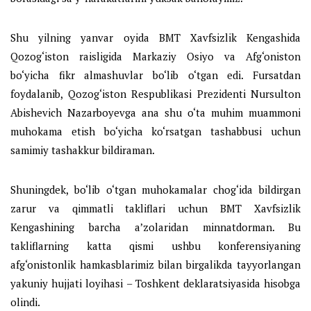
Shu yilning yanvar oyida BMT Xavfsizlik Kengashida
Qozog‘iston raisligida Markaziy Osiyo va Afg‘oniston
bo‘yicha fikr almashuvlar bo‘lib o‘tgan edi. Fursatdan
foydalanib, Qozog‘iston Respublikasi Prezidenti Nursulton
Abishevich Nazarboyevga ana shu o‘ta muhim muammoni
muhokama etish bo‘yicha ko‘rsatgan tashabbusi uchun
samimiy tashakkur bildiraman.
Shuningdek, bo‘lib o‘tgan muhokamalar chog‘ida bildirgan
zarur va qimmatli takliflari uchun BMT Xavfsizlik
Kengashining barcha a’zolaridan minnatdorman. Bu
takliflarning katta qismi ushbu konferensiyaning
afg‘onistonlik hamkasblarimiz bilan birgalikda tayyorlangan
yakuniy hujjati loyihasi – Toshkent deklaratsiyasida hisobga
olindi.