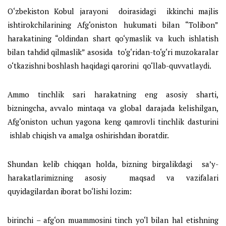
O‘zbekiston Kobul jarayoni doirasidagi ikkinchi majlis
ishtirokchilarining Afg‘oniston hukumati bilan “Tolibon”
harakatining “oldindan shart qo‘ymaslik va kuch ishlatish
bilan tahdid qilmaslik” asosida to‘g‘ridan-to‘g‘ri muzokaralar
o‘tkazishni boshlash haqidagi qarorini qo‘llab-quvvatlaydi.
Ammo tinchlik sari harakatning eng asosiy sharti,
bizningcha, avvalo mintaqa va global darajada kelishilgan,
Afg‘oniston uchun yagona keng qamrovli tinchlik dasturini
ishlab chiqish va amalga oshirishdan iboratdir.
Shundan kelib chiqqan holda, bizning birgalikdagi sa’y-
harakatlarimizning asosiy maqsad va vazifalari
quyidagilardan iborat bo‘lishi lozim:
birinchi – afg‘on muammosini tinch yo‘l bilan hal etishning