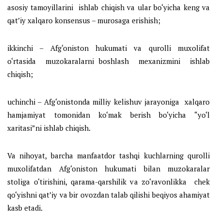
asosiy tamoyillarini ishlab chiqish va ular bo‘yicha keng va
qat’iy xalqaro konsensus – murosaga erishish;
ikkinchi – Afg‘oniston hukumati va qurolli muxolifat
o‘rtasida muzokaralarni boshlash mexanizmini ishlab
chiqish;
uchinchi – Afg‘onistonda milliy kelishuv jarayoniga xalqaro
hamjamiyat tomonidan ko‘mak berish bo‘yicha “yo‘l
xaritasi”ni ishlab chiqish.
Va nihoyat, barcha manfaatdor tashqi kuchlarning qurolli
muxolifatdan Afg‘oniston hukumati bilan muzokaralar
stoliga o‘tirishini, qarama-qarshilik va zo‘ravonlikka chek
qo‘yishni qat’iy va bir ovozdan talab qilishi beqiyos ahamiyat
kasb etadi.