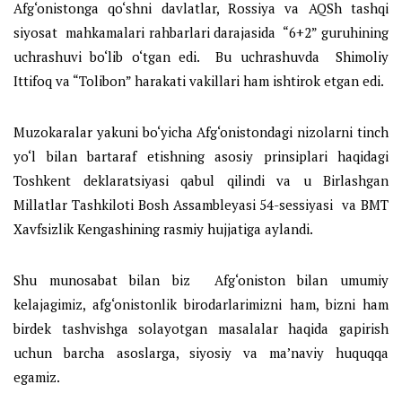
Afg‘onistonga qo‘shni davlatlar, Rossiya va AQSh tashqi
siyosat mahkamalari rahbarlari darajasida “6+2” guruhining
uchrashuvi bo‘lib o‘tgan edi. Bu uchrashuvda Shimoliy
Ittifoq va “Tolibon” harakati vakillari ham ishtirok etgan edi.
Muzokaralar yakuni bo‘yicha Afg‘onistondagi nizolarni tinch
yo‘l bilan bartaraf etishning asosiy prinsiplari haqidagi
Toshkent deklaratsiyasi qabul qilindi va u Birlashgan
Millatlar Tashkiloti Bosh Assambleyasi 54-sessiyasi va BMT
Xavfsizlik Kengashining rasmiy hujjatiga aylandi.
Shu munosabat bilan biz Afg‘oniston bilan umumiy
kelajagimiz, afg‘onistonlik birodarlarimizni ham, bizni ham
birdek tashvishga solayotgan masalalar haqida gapirish
uchun barcha asoslarga, siyosiy va ma’naviy huquqqa
egamiz.