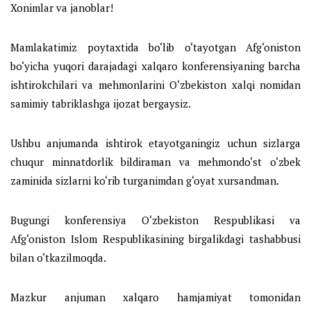
Xonimlar va janoblar!
Mamlakatimiz poytaxtida bo‘lib o‘tayotgan Afg‘oniston
bo‘yicha yuqori darajadagi xalqaro konferensiyaning barcha
ishtirokchilari va mehmonlarini O‘zbekiston xalqi nomidan
samimiy tabriklashga ijozat bergaysiz.
Ushbu anjumanda ishtirok etayotganingiz uchun sizlarga
chuqur minnatdorlik bildiraman va mehmondo‘st o‘zbek
zaminida sizlarni ko‘rib turganimdan g‘oyat xursandman.
Bugungi konferensiya O‘zbekiston Respublikasi va
Afg‘oniston Islom Respublikasining birgalikdagi tashabbusi
bilan o‘tkazilmoqda.
Mazkur anjuman xalqaro hamjamiyat tomonidan