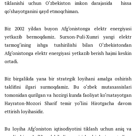
tiklanishi uchun O‘zbekiston imkon darajasida hissa
qo‘shayotganini qayd etmoqchiman.
Biz 2002 yildan buyon Afg‘onistonga elektr energiyasi
yetkazib bermoqdamiz. Surxon-Puli-Xumri yangi elektr
tarmog‘ining ishga tushirilishi bilan O‘zbekistondan
Afg‘onistonga elektr energiyasi yetkazib berish hajmi keskin
ortadi.
Biz birgalikda yana bir strategik loyihani amalga oshirish
taklifini ilgari surmoqdamiz. Bu o‘zbek mutaxassislari
tomonidan qurilgan va hozirgi kunda faoliyat ko‘rsatayotgan
Hayraton-Mozori Sharif temir yo‘lini Hirotgacha davom
ettirish loyihasidir.
Bu loyiha Afg‘oniston iqtisodiyotini tiklash uchun aniq va