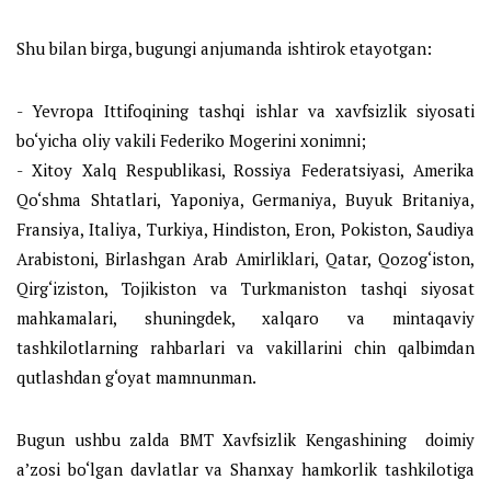
Shu bilan birga, bugungi anjumanda ishtirok etayotgan:
- Yevropa Ittifoqining tashqi ishlar va xavfsizlik siyosati
bo‘yicha oliy vakili Federiko Mogerini xonimni;
- Xitoy Xalq Respublikasi, Rossiya Federatsiyasi, Amerika
Qo‘shma Shtatlari, Yaponiya, Germaniya, Buyuk Britaniya,
Fransiya, Italiya, Turkiya, Hindiston, Eron, Pokiston, Saudiya
Arabistoni, Birlashgan Arab Amirliklari, Qatar, Qozog‘iston,
Qirg‘iziston, Tojikiston va Turkmaniston tashqi siyosat
mahkamalari, shuningdek, xalqaro va mintaqaviy
tashkilotlarning rahbarlari va vakillarini chin qalbimdan
qutlashdan g‘oyat mamnunman.
Bugun ushbu zalda BMT Xavfsizlik Kengashining doimiy
a’zosi bo‘lgan davlatlar va Shanxay hamkorlik tashkilotiga