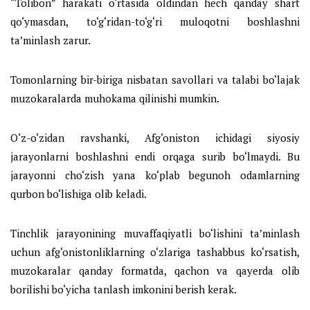
“Tolibon” harakati o‘rtasida oldindan hech qanday shart
qo‘ymasdan, to‘g‘ridan-to‘g‘ri muloqotni boshlashni
ta’minlash zarur.
Tomonlarning bir-biriga nisbatan savollari va talabi bo‘lajak
muzokaralarda muhokama qilinishi mumkin.
O‘z-o‘zidan ravshanki, Afg‘oniston ichidagi siyosiy
jarayonlarni boshlashni endi orqaga surib bo‘lmaydi. Bu
jarayonni cho‘zish yana ko‘plab begunoh odamlarning
qurbon bo‘lishiga olib keladi.
Tinchlik jarayonining muvaffaqiyatli bo‘lishini ta’minlash
uchun afg‘onistonliklarning o‘zlariga tashabbus ko‘rsatish,
muzokaralar qanday formatda, qachon va qayerda olib
borilishi bo‘yicha tanlash imkonini berish kerak.