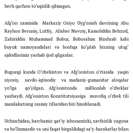
hech qachon to‘sqinlik qilmagan.
Afg‘on zaminida Markaziy Osiyo Uyg‘onish davrining Abu
Rayhon Beruniy, Lutfiy, Alisher Navoiy, Kamoliddin Behzod,
Zahiriddin Muhammad Bobur, Boborahim Mashrab kabi
buyuk namoyandalari va boshqa ko‘plab bizning ulug‘
ajdodlarimiz yashab ijod qilganlar.
Bugungi kunda O‘zbekiston va Afg‘oniston o‘rtasida yaqin
siyosiy, savdo-iqtisodiy va madaniy-gumanitar aloqalar
yo‘lga qo‘yilgan. Afg‘onistonda millionlab o‘zbeklar
yashaydi. Afg‘oniston Konstitutsiyasiga muvofiq o‘zbek tili
mamlakatning rasmiy tillaridan biri hisoblanadi.
Uchinchidan, barchamiz qat’iy ishonamizki, xavfsizlik yagona
va bo‘linmasdir va uni faqat birgalikdagi sa’y-harakatlar bilan