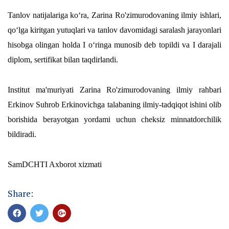
Tanlov natijalariga koʻra, Zarina Ro'zimurodovaning ilmiy ishlari,
qoʻlga kiritgan yutuqlari va tanlov davomidagi saralash jarayonlari
hisobga olingan holda I oʻringa munosib deb topildi va I darajali
diplom, sertifikat bilan taqdirlandi.
Institut ma'muriyati Zarina Ro'zimurodovaning ilmiy rahbari
Erkinov Suhrob Erkinovichga talabaning ilmiy-tadqiqot ishini olib
borishida berayotgan yordami uchun cheksiz minnatdorchilik
bildiradi.
SamDCHTI Axborot xizmati
Share: