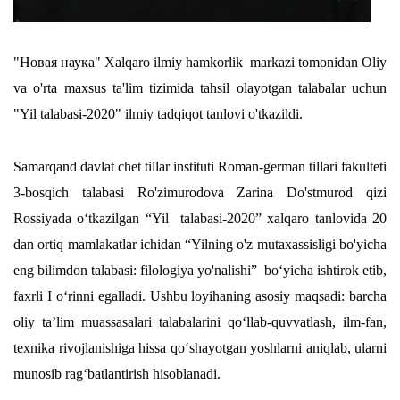
"Новая наука" Xalqaro ilmiy hamkorlik markazi tomonidan Oliy
va o'rta maxsus ta'lim tizimida tahsil olayotgan talabalar uchun
"Yil talabasi-2020" ilmiy tadqiqot tanlovi o'tkazildi.
Samarqand davlat chet tillar instituti Roman-german tillari fakulteti
3-bosqich talabasi Ro'zimurodova Zarina Do'stmurod qizi
Rossiyada oʻtkazilgan “Yil talabasi-2020” xalqaro tanlovida 20
dan ortiq mamlakatlar ichidan
“Yilning o'z mutaxassisligi bo'yicha
eng bilimdon talabasi: filologiya yo'nalishi”
boʻyicha ishtirok etib,
faxrli I oʻrinni egalladi
. Ushbu loyihaning asosiy maqsadi: barcha
oliy taʼlim muassasalari talabalarini qoʻllab-quvvatlash, ilm-fan,
texnika rivojlanishiga hissa qoʻshayotgan yoshlarni aniqlab, ularni
munosib ragʻbatlantirish hisoblanadi.