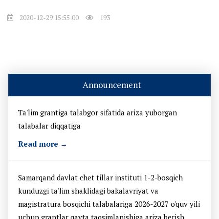
2020-12-29 15:55:00
193
Announcement
Ta'lim grantiga talabgor sifatida ariza yuborgan
talabalar diqqatiga
Read more →
Samarqand davlat chet tillar instituti 1-2-bosqich
kunduzgi ta'lim shaklidagi bakalavriyat va
magistratura bosqichi talabalariga 2026-2027 o'quv yili
uchun grantlar qayta taqsimlanishiga ariza berish