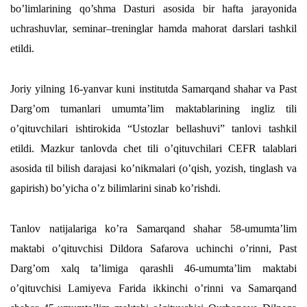
bo’limlarining qo’shma Dasturi asosida bir hafta jarayonida
uchrashuvlar, seminar–treninglar hamda mahorat darslari tashkil
etildi.
Joriy yilning 16-yanvar kuni institutda Samarqand shahar va Past
Darg’om tumanlari umumta’lim maktablarining ingliz tili
o’qituvchilari ishtirokida “Ustozlar bellashuvi” tanlovi tashkil
etildi. Mazkur tanlovda chet tili o’qituvchilari CEFR talablari
asosida til bilish darajasi ko’nikmalari (o’qish, yozish, tinglash va
gapirish) bo’yicha o’z bilimlarini sinab ko’rishdi.
Tanlov natijalariga ko’ra Samarqand shahar 58-umumta’lim
maktabi o’qituvchisi Dildora Safarova uchinchi o’rinni, Past
Darg’om xalq ta’limiga qarashli 46-umumta’lim maktabi
o’qituvchisi Lamiyeva Farida ikkinchi o’rinni va Samarqand