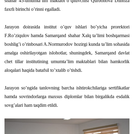
shahar 45-umumta’lim maktabi o’qituvchisi Qurbonova Dilnoza
faxrli birinchi o’rinni egalladi.
Jarayon doirasida institut o’quv ishlari bo’yicha prorektori
F.Ro’ziqulov hamda Samarqand shahar Xalq ta’limi boshqarmasi
boshlig’i o’rinbosari A.Normurodov hozirgi kunda ta’lim sohasida
amalga oshirilayotgan islohotlar, shuningdek, Samarqand davlat
chet tillar institutining umumta’lim maktablari bilan hamkorlik
aloqalari haqida batafsil to’xtalib o’tishdi.
Jarayon so’ngida tanlovning barcha ishtirokchilariga sertifikatlar
hamda sovrindorlarga maxsus diplomlar bilan birgalikda esdalik
sovg’alari ham taqdim etildi.