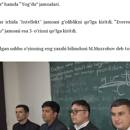
” hamda “Yog’du” jamoalari.
r ichida "Intellekt" jamoasi g’oliblikni qo’lga kiritdi. “Evere
” jamoasi esa 3-o’rinni qo’lga kiritdi.
lgan ushbu o’yinning eng yaxshi bilimdoni M.Muzrobov deb top