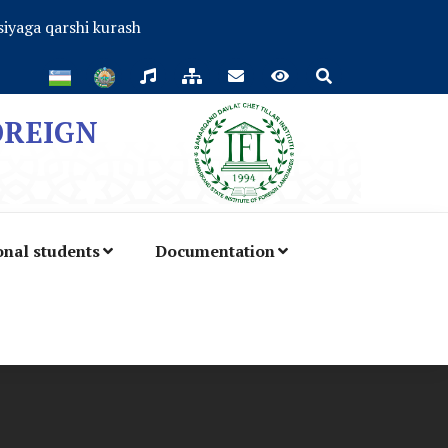
iyaga qarshi kurash
OREIGN
onal students
Documentation