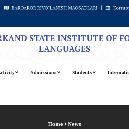
BARQAROR RIVOJLANISH MAQSADLARI
Korrups
KAND STATE INSTITUTE OF F
LANGUAGES
ctivity
Admissions
Students
Internati
Home
News