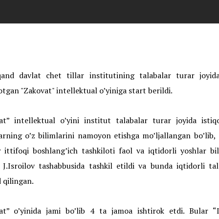
and davlat chet tillar institutining talabalar turar joyid
otgan "Zakovat" intellektual o’yiniga start berildi.
t” intellektual o’yini institut talabalar turar joyida isti
arning o’z bilimlarini namoyon etishga mo’ljallangan bo’lib,
 ittifoqi boshlang’ich tashkiloti faol va iqtidorli yoshlar bi
 J.Isroilov tashabbusida tashkil etildi va bunda iqtidorli tal
qilingan.
t” o’yinida jami bo’lib 4 ta jamoa ishtirok etdi. Bular “In