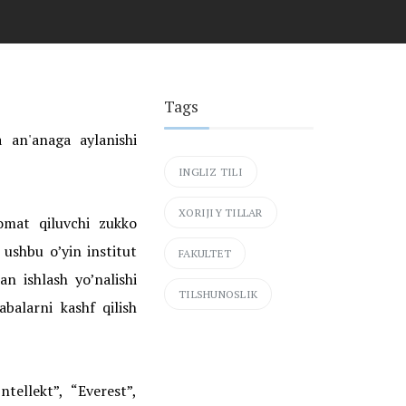
Tags
a an'anaga aylanishi
INGLIZ TILI
XORIJIY TILLAR
qomat qiluvchi zukko
 ushbu o’yin institut
FAKULTET
lan ishlash yo’nalishi
TILSHUNOSLIK
abalarni kashf qilish
tellekt”, “Everest”,