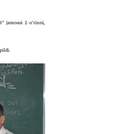
st” jamoasi 2-o’rinni,
ildi.