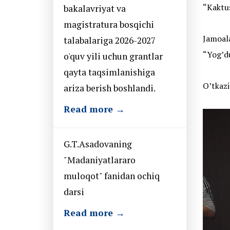
“Kaktus
bakalavriyat va
magistratura bosqichi
Jamoala
talabalariga 2026-2027
“Yog’du
o'quv yili uchun grantlar
qayta taqsimlanishiga
O’tkazi
ariza berish boshlandi.
Read more →
G.T.Asadovaning
"Madaniyatlararo
muloqot" fanidan ochiq
darsi
Read more →