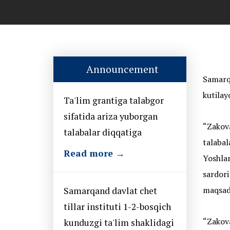
Announcement
Samarq
kutilay
Ta'lim grantiga talabgor
sifatida ariza yuborgan
“Zakova
talabalar diqqatiga
talabal
Read more →
Yoshlar
sardori
maqsad 
Samarqand davlat chet
tillar instituti 1-2-bosqich
“Zakova
kunduzgi ta'lim shaklidagi