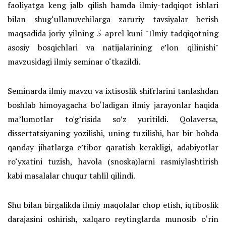
faoliyatga keng jalb qilish hamda ilmiy-tadqiqot ishlari
bilan shug‘ullanuvchilarga zaruriy tavsiyalar berish
maqsadida joriy yilning 5-aprel kuni "Ilmiy tadqiqotning
asosiy bosqichlari va natijalarining e’lon qilinishi"
mavzusidagi ilmiy seminar o‘tkazildi.
Seminarda ilmiy mavzu va ixtisoslik shifrlarini tanlashdan
boshlab himoyagacha bo‘ladigan ilmiy jarayonlar haqida
ma’lumotlar to'g’risida so’z yuritildi. Qolaversa,
dissertatsiyaning yozilishi, uning tuzilishi, har bir bobda
qanday jihatlarga e’tibor qaratish kerakligi, adabiyotlar
ro‘yxatini tuzish, havola (snoska)larni rasmiylashtirish
kabi masalalar chuqur tahlil qilindi.
Shu bilan birgalikda ilmiy maqolalar chop etish, iqtiboslik
darajasini oshirish, xalqaro reytinglarda munosib o‘rin