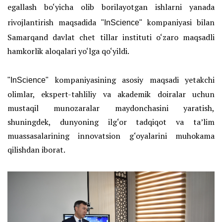
egallash bo‘yicha olib borilayotgan ishlarni yanada
rivojlantirish maqsadida
kompaniyasi bilan
"InScience"
Samarqand davlat chet tillar instituti o‘zaro maqsadli
hamkorlik aloqalari yo‘lga qo‘yildi.
kompaniyasining asosiy maqsadi yetakchi
"InScience"
olimlar, ekspert-tahliliy va akademik doiralar uchun
mustaqil munozaralar maydonchasini yaratish,
shuningdek, dunyoning ilg‘or tadqiqot va ta’lim
muassasalarining innovatsion g‘oyalarini muhokama
qilishdan iborat.