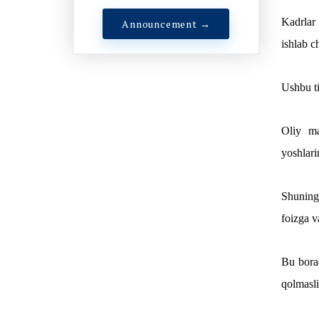
Kadrlar 
Announcement →
ishlab ch
Ushbu ti
Oliy ma
yoshlari
Shuning 
foizga v
Bu borad
qolmasli