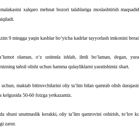
malakasini xalqaro mehnat bozori talablariga moslashtirish maqsadid
iqiladi.
zim 9 mingga yaqin kasblar bo‘yicha kadrlar tayyorlash imkonini berad
’lumot olaman, o‘z ustimda ishlab, ilmli bo‘laman, degan, yura
mizning tahsil olishi uchun hamma qulayliklarni yaratishimiz shart.
uchun, maktab bitiruvchilarini oliy ta’lim bilan qamrab olish darajas
a kelgusida 50-60 foizga yetkazamiz.
a shuni unutmaslik kerakki, oliy ta’lim qamrovini oshirish, to‘lov ko
gi zarur.