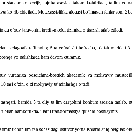
lim standartlari xorijiy tajriba asosida takomillashtiriladi, ta’lim yo‘na
ayta ko‘rib chiqiladi. Mutaxassislikka aloqasi bo‘lmagan fanlar soni 2 bar
limda o‘quv jarayonini kredit-modul tizimiga o‘tkazish talab etiladi.
ldan pedagogik ta’limning 6 ta yo‘nalishi bo‘yicha, o‘qish muddati 3 y
 boshqa yo‘nalishlarda ham davom ettiramiz.
quv yurtlariga bosqichma-bosqich akademik va moliyaviy mustaqillik
 10 tasi o‘zini o‘zi moliyaviy ta’minlashga o‘tadi.
ashqari, kamida 5 ta oliy ta’lim dargohini konkurs asosida tanlab, nuf
ri bilan hamkorlikda, ularni transformatsiya qilishni boshlaymiz.
imiz uchun ilm-fan sohasidagi ustuvor yo‘nalishlarni aniq belgilab oli