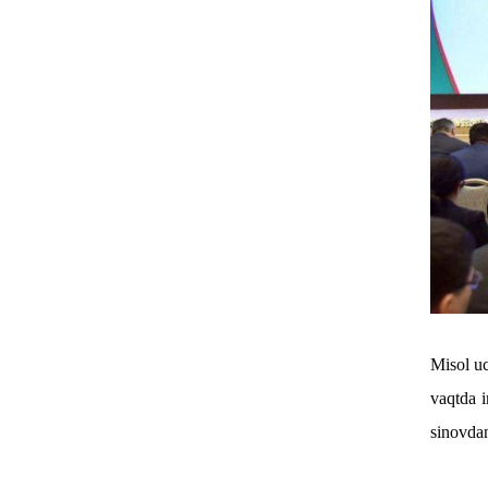
Misol uc
vaqtda i
sinovdan