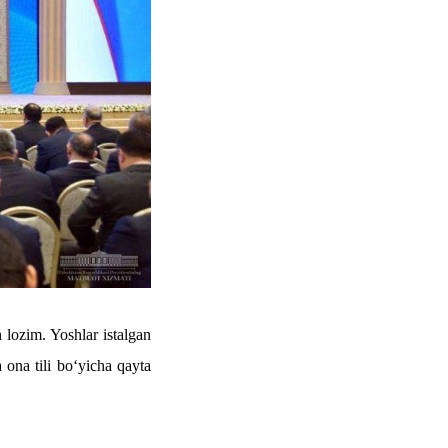
h lozim. Yoshlar istalgan
 ona tili bo‘yicha qayta