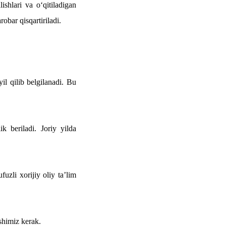
lishlari va o‘qitiladigan
obar qisqartiriladi.
il qilib belgilanadi. Bu
 beriladi. Joriy yilda
uzli xorijiy oliy ta’lim
shimiz kerak.