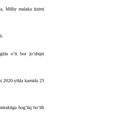
a, Milliy malaka tizimi
i.
gida o‘ti bor jo‘shqin
ini 2020-yilda kamida 25
ntraktiga bog‘liq bo‘lib