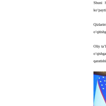
Shuni h
ko‘payti
Qizlari
o‘qitish
Oliy ta’
o‘qishga
qaratish