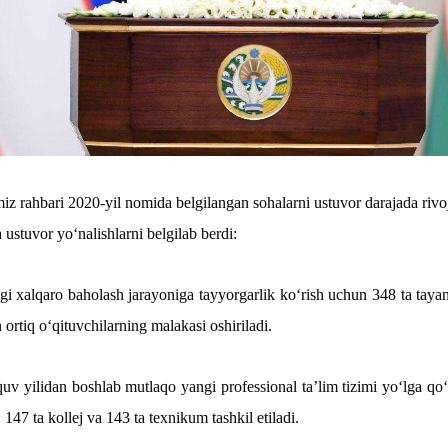
iz rahbari 2020-yil nomida belgilangan sohalarni ustuvor darajada rivojl
 ustuvor yo‘nalishlarni belgilab berdi:
gi xalqaro baholash jarayoniga tayyorgarlik ko‘rish uchun 348 ta taya
ortiq o‘qituvchilarning malakasi oshiriladi.
quv yilidan boshlab mutlaqo yangi professional ta’lim tizimi yo‘lga qo‘
 147 ta kollej va 143 ta texnikum tashkil etiladi.