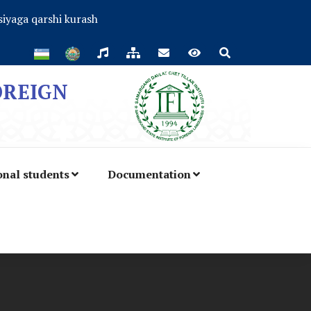
iyaga qarshi kurash
OREIGN
onal students
Documentation