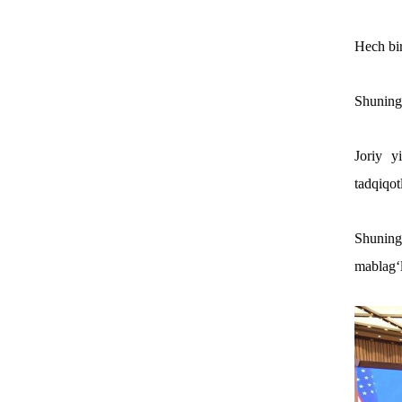
Hech bir
Shuning 
Joriy y
tadqiqotl
Shuning
mablag‘l