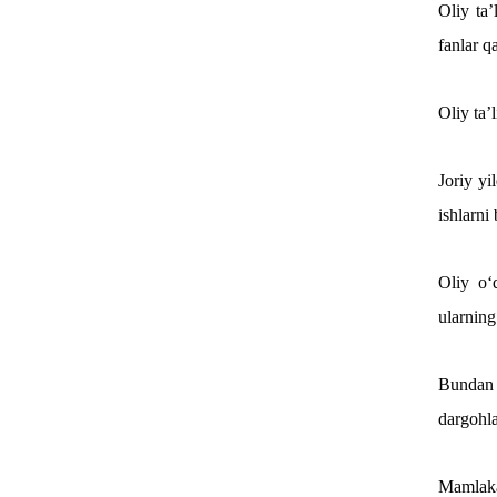
Oliy ta’
fanlar q
Oliy ta’
Joriy yi
ishlarni
Oliy o‘
ularning
Bundan t
dargohla
Mamlakat