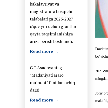
bakalavriyat va
magistratura bosqichi
talabalariga 2026-2027
o'quv yili uchun grantlar
qayta taqsimlanishiga
ariza berish boshlandi.
Davlatim
Read more →
bo‘yicha
G.T.Asadovaning
2021-yil
"Madaniyatlararo
mingdan 
muloqot" fanidan ochiq
darsi
Joriy o‘
Read more →
maktabi,