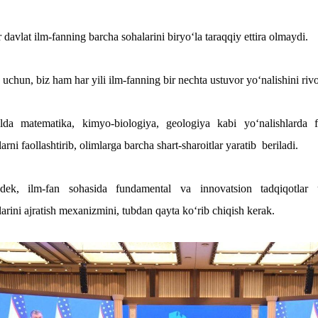
 davlat ilm-fanning barcha sohalarini biryo‘la taraqqiy ettira olmaydi.
uchun, biz ham har yili ilm-fanning bir nechta ustuvor yo‘nalishini rivoj
ilda matematika, kimyo-biologiya, geologiya kabi yo‘nalishlarda
arni faollashtirib, olimlarga barcha shart-sharoitlar yaratib beriladi.
dek, ilm-fan sohasida fundamental va innovatsion tadqiqotlar
arini ajratish mexanizmini, tubdan qayta ko‘rib chiqish kerak.