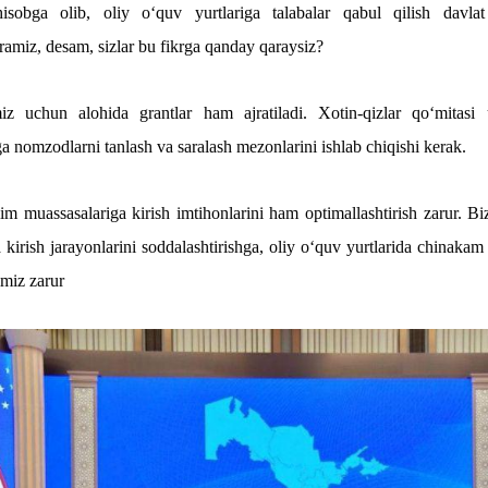
isobga olib, oliy o‘quv yurtlariga talabalar qabul qilish davlat
ramiz, desam, sizlar bu fikrga qanday qaraysiz?
miz uchun alohida grantlar ham ajratiladi. Xotin-qizlar qo‘mitasi 
ga nomzodlarni tanlash va saralash mezonlarini ishlab chiqishi kerak.
lim muassasalariga kirish imtihonlarini ham optimallashtirish zarur. Bi
 kirish jarayonlarini soddalashtirishga, oliy o‘quv yurtlarida chinakam
imiz zarur