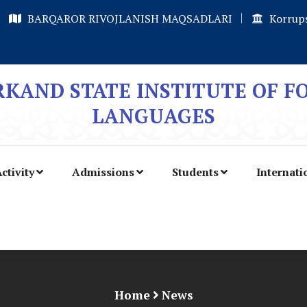
BARQAROR RIVOJLANISH MAQSADLARI
Korrups
KAND STATE INSTITUTE OF F
LANGUAGES
ctivity
Admissions
Students
Internati
Home
News