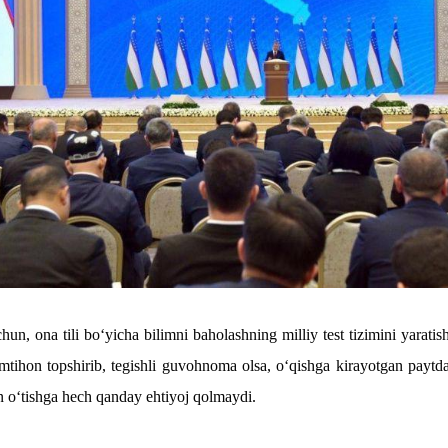
hun, ona tili bo‘yicha bilimni baholashning milliy test tizimini yaratis
mtihon topshirib, tegishli guvohnoma olsa, o‘qishga kirayotgan paytda
 o‘tishga hech qanday ehtiyoj qolmaydi.