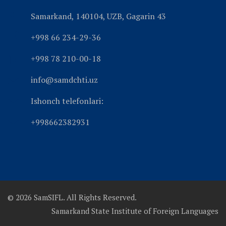
Samarkand, 140104, UZB, Gagarin 43
+998 66 234-29-36
+998 78 210-00-18
info@samdchti.uz
Ishonch telefonlari:
+998662382931
© 2026 SamSIFL. All Rights Reserved.
Samarkand State Institute of Foreign Languages