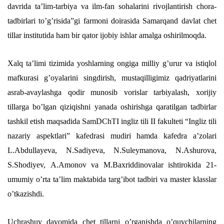
davrida taʼlim-tarbiya va ilm-fan sohalarini rivojlantirish chora-
tadbirlari toʼgʼrisida”gi farmoni doirasida Samarqand davlat chet
tillar institutida ham bir qator ijobiy ishlar amalga oshirilmoqda.
Xalq taʼlimi tizimida yoshlarning ongiga milliy gʼurur va istiqlol
mafkurasi gʼoyalarini singdirish, mustaqilligimiz qadriyatlarini
asrab-avaylashga qodir munosib vorislar tarbiyalash, xorijiy
tillarga boʼlgan qiziqishni yanada oshirishga qaratilgan tadbirlar
tashkil etish maqsadida SamDChTI ingliz tili II fakulteti “Ingliz tili
nazariy aspektlari” kafedrasi mudiri hamda kafedra aʼzolari
L.Аbdullayeva, N.Sadiyeva, N.Suleymanova, N.Аshurova,
S.Shodiyev, А.Аmonov va M.Baxriddinovalar ishtirokida 21-
umumiy oʼrta taʼlim maktabida targʼibot tadbiri va master klasslar
oʼtkazishdi.
Uchrashuv davomida chet tillarni oʼrganishda oʼquvchilarning