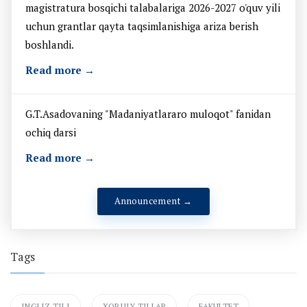
magistratura bosqichi talabalariga 2026-2027 o'quv yili
uchun grantlar qayta taqsimlanishiga ariza berish
boshlandi.
Read more →
G.T.Asadovaning "Madaniyatlararo muloqot" fanidan
ochiq darsi
Read more →
Announcement →
Tags
INGLIZ TILI
XORIJIY TILLAR
FAKULTET