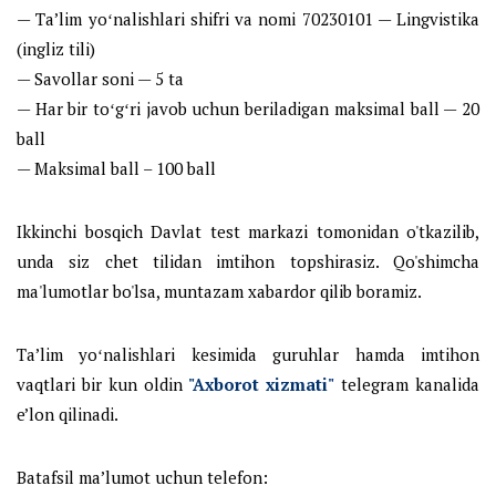
— Ta’lim yoʻnalishlari shifri va nomi 70230101 — Lingvistika
(ingliz tili)
— Savollar soni — 5 ta
— Har bir toʻgʻri javob uchun beriladigan maksimal ball — 20
ball
— Maksimal ball – 100 ball
Ikkinchi bosqich Davlat test markazi tomonidan o'tkazilib,
unda siz chet tilidan imtihon topshirasiz. Qo'shimcha
ma'lumotlar bo'lsa, muntazam xabardor qilib boramiz.
Ta’lim yoʻnalishlari kesimida guruhlar hamda imtihon
vaqtlari bir kun oldin
"Axborot xizmati"
telegram kanalida
e’lon qilinadi.
Batafsil maʼlumot uchun telefon: