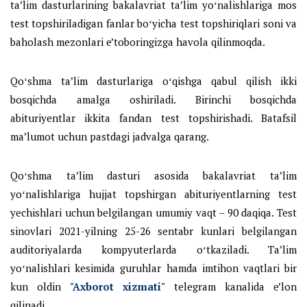
ta’lim dasturlarining bakalavriat ta’lim yoʻnalishlariga mos
test topshiriladigan fanlar boʻyicha test topshiriqlari soni va
baholash mezonlari e’toboringizga havola qilinmoqda.
Qoʻshma ta’lim dasturlariga oʻqishga qabul qilish ikki
bosqichda amalga oshiriladi. Birinchi bosqichda
abituriyentlar ikkita fandan test topshirishadi. Batafsil
ma’lumot uchun pastdagi jadvalga qarang.
Qoʻshma ta’lim dasturi asosida bakalavriat ta’lim
yoʻnalishlariga hujjat topshirgan abituriyentlarning test
yechishlari uchun belgilangan umumiy vaqt – 90 daqiqa. Test
sinovlari 2021-yilning 25-26 sentabr kunlari belgilangan
auditoriyalarda kompyuterlarda oʻtkaziladi. Ta’lim
yoʻnalishlari kesimida guruhlar hamda imtihon vaqtlari bir
kun oldin
"Axborot xizmati"
telegram kanalida e’lon
qilinadi.