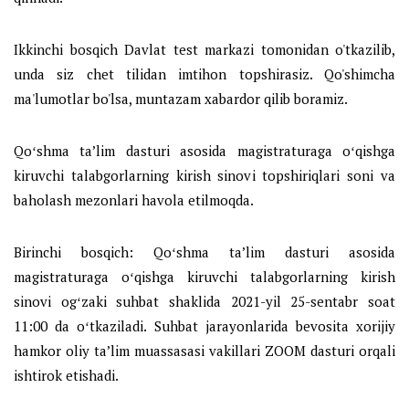
Ikkinchi bosqich Davlat test markazi tomonidan o'tkazilib,
unda siz chet tilidan imtihon topshirasiz. Qo'shimcha
ma'lumotlar bo'lsa, muntazam xabardor qilib boramiz.
Qoʻshma ta’lim dasturi asosida magistraturaga oʻqishga
kiruvchi talabgorlarning kirish sinovi topshiriqlari soni va
baholash mezonlari havola etilmoqda.
Birinchi bosqich: Qoʻshma ta’lim dasturi asosida
magistraturaga oʻqishga kiruvchi talabgorlarning kirish
sinovi ogʻzaki suhbat shaklida 2021-yil 25-sentabr soat
11:00 da oʻtkaziladi. Suhbat jarayonlarida bevosita xorijiy
hamkor oliy ta’lim muassasasi vakillari ZOOM dasturi orqali
ishtirok etishadi.