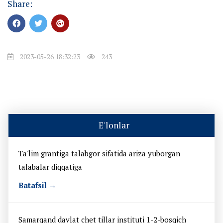
Share:
2023-05-26 18:32:23
243
E'lonlar
Ta'lim grantiga talabgor sifatida ariza yuborgan
talabalar diqqatiga
Batafsil →
Samarqand davlat chet tillar instituti 1-2-bosqich