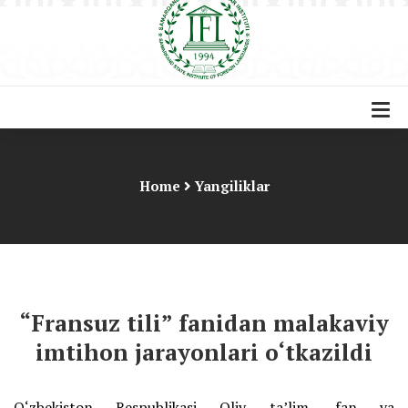
Home
Yangiliklar
“Fransuz tili” fanidan malakaviy
imtihon jarayonlari o‘tkazildi
O‘zbekiston Respublikasi Oliy ta’lim, fan va