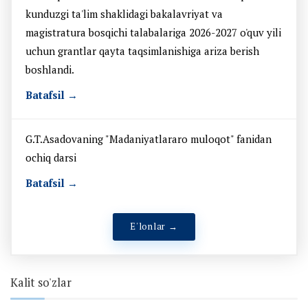
kunduzgi ta'lim shaklidagi bakalavriyat va
magistratura bosqichi talabalariga 2026-2027 o'quv yili
uchun grantlar qayta taqsimlanishiga ariza berish
boshlandi.
Batafsil →
G.T.Asadovaning "Madaniyatlararo muloqot" fanidan
ochiq darsi
Batafsil →
E'lonlar →
Kalit so'zlar