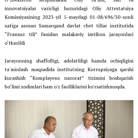
innovatsiyalar vazirligi huzuridagi Oliy Attestatsiya
Komissiyasining 2023-yil 5-maydagi 01-08/696/30-sonli
xatiga asosan Samarqand davlat chet tillar institutida
“Fransuz tili” fanidan malakaviy imtihon jarayonlari
o‘tkazildi
Jarayonning shaffofligi, adolatliligi hamda ochiqligini
ta'minlash maqsadida institutning Korrupsiyaga qarshi
kurashish “Komplayens nazorat” tizimini boshqarish
bo‘limi xodimlari ham o'z faolliklarini ko'rsatishmoqda.