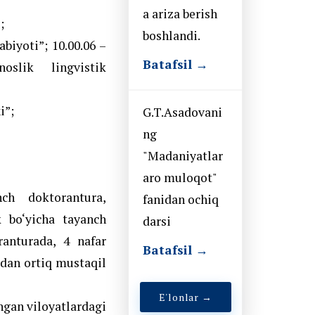
a ariza berish
;
boshlandi.
abiyoti”; 10.00.06 –
Batafsil →
noslik lingvistik
i”;
G.T.Asadovani
ng
"Madaniyatlar
aro muloqot"
ch doktorantura,
fanidan ochiq
k bo‘yicha tayanch
darsi
anturada, 4 nafar
Batafsil →
rdan ortiq mustaqil
E'lonlar →
hgan viloyatlardagi