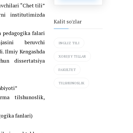
chilari “Chet tili”
rni institutimizda
Kalit so'zlar
a pedagogika falari
asini beruvchi
INGLIZ TILI
di. Ilmiy Kengashda
XORIJIY TILLAR
hun dissertatsiya
FAKULTET
TILSHUNOSLIK
abiyoti”
ma tilshunoslik,
ogika fanlari)