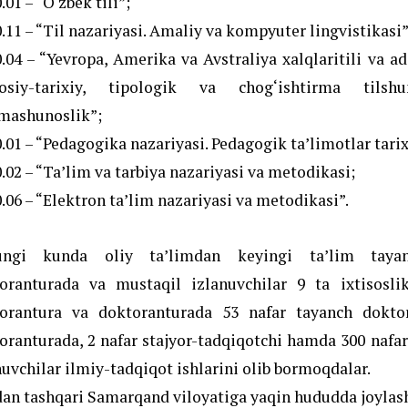
.01 – “O‘zbek tili”;
0.11 – “Til nazariyasi. Amaliy va kompyuter lingvistikasi”
0.04 – “Yevropa, Amerika va Avstraliya xalqlaritili va ad
osiy-tarixiy, tipologik va chog‘ishtirma tilshu
imashunoslik”;
0.01 – “Pedagogika nazariyasi. Pedagogik ta’limotlar tarix
0.02 – “Ta’lim va tarbiya nazariyasi va metodikasi;
0.06 – “Elektron ta’lim nazariyasi va metodikasi”.
ungi kunda oliy ta’limdan keyingi ta’lim tayan
oranturada va mustaqil izlanuvchilar 9 ta ixtisosli
orantura va doktoranturada 53 nafar tayanch doktor
oranturada, 2 nafar stajyor-tadqiqotchi hamda 300 nafa
nuvchilar ilmiy-tadqiqot ishlarini olib bormoqdalar.
an tashqari Samarqand viloyatiga yaqin hududda joylas