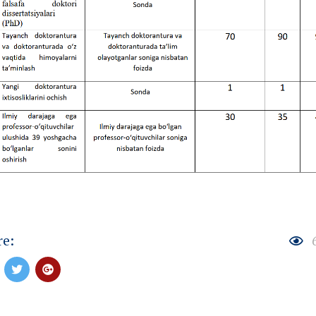
re:
6