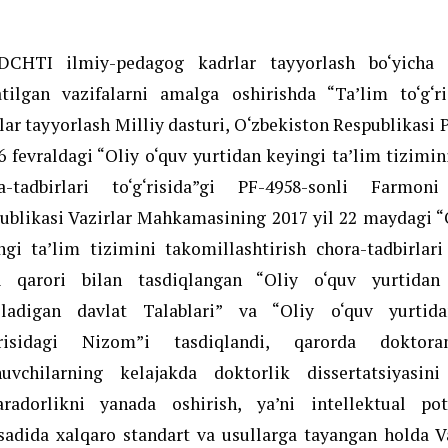
CHTI ilmiy-pedagog kadrlar tayyorlash bo‘yicha is
atilgan vazifalarni amalga oshirishda “Ta’lim to‘g‘
lar tayyorlash Milliy dasturi, O‘zbekiston Respublikasi 
16 fevraldagi “Oliy o‘quv yurtidan keyingi ta’lim tizimin
a-tadbirlari to‘g‘risida”gi PF-4958-sonli Farmo
ublikasi Vazirlar Mahkamasining 2017 yil 22 maydagi “
ngi ta’lim tizimini takomillashtirish chora-tadbirlari 
i qarori bilan tasdiqlangan “Oliy o‘quv yurtidan
iladigan davlat Talablari” va “Oliy o‘quv yurtid
g‘risidagi Nizom”i tasdiqlandi, qarorda dokto
nuvchilarning kelajakda doktorlik dissertatsiyasin
radorlikni yanada oshirish, ya’ni intellektual pot
adida xalqaro standart va usullarga tayangan holda 