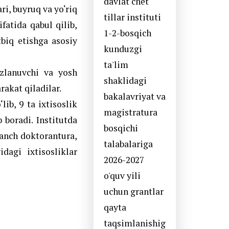
davlat chet
ri, buyruq va yo‘riq
tillar instituti
fatida qabul qilib,
1-2-bosqich
biq etishga asosiy
kunduzgi
ta'lim
 izlanuvchi va yosh
shaklidagi
rakat qiladilar.
bakalavriyat va
lib, 9 ta ixtisoslik
magistratura
 boradi. Institutda
bosqichi
yanch doktorantura,
talabalariga
dagi ixtisosliklar
2026-2027
o'quv yili
uchun grantlar
qayta
taqsimlanishig