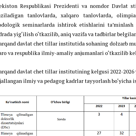
ekiston Respublikasi Prezidenti va nomdor Davlat st
aziladigan tanlovlarda, xalqaro tanlovlarda, olimpi
dologik seminarlarda ishtirok etishlarini ta’minlash
rada yig‘ilish o‘tkazilib, aniq vazifa va tadbirlar belgila
rqand davlat chet tillar institutida sohaning dolzarb 
aro va respublika ilmiy-amaliy anjumanlari o‘tkazilib k
rqand davlat chet tillar institutining kelgusi 2022-2026 
jallangan ilmiy va pedagog kadrlar tayyorlash bo‘yicha ist