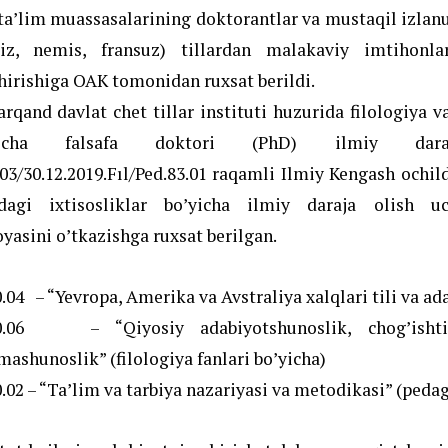
 ta’lim muassasalarining doktorantlar va mustaqil izlanuv
liz, nemis, fransuz) tillardan malakaviy imtihonla
hirishiga OAK tomonidan ruxsat berildi.
rqand davlat chet tillar instituti huzurida filologiya v
yicha falsafa doktori (PhD) ilmiy daraj
03/30.12.2019.Fıl/Ped.83.01 raqamli Ilmiy Kengash ochil
dagi ixtisosliklar boʼyicha ilmiy daraja olish uc
yasini oʼtkazishga ruxsat berilgan.
0.04 – “Yevropa, Amerika va Avstraliya xalqlari tili va ad
00.06 – “Qiyosiy adabiyotshunoslik, chogʼishtir
imashunoslik” (filologiya fanlari boʼyicha)
0.02 – “Taʼlim va tarbiya nazariyasi va metodikasi” (pedag