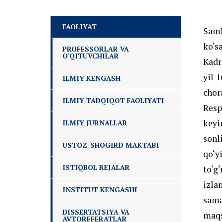
FAOLIYAT
SamD
ko‘s
PROFESSORLAR VA
O'QITUVCHILAR
Kadr
yil 
ILMIY KENGASH
chor
ILMIY TADQIQOT FAOLIYATI
Resp
keyi
ILMIY JURNALLAR
sonl
USTOZ-SHOGIRD MAKTABI
qo‘y
ISTIQBOL REJALAR
to‘
izla
INSTITUT KENGASHI
sama
DISSERTATSIYA VA
maqs
AVTOREFERATLAR