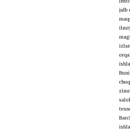
Inst
jalb
maqs
ilmi
magi
izla
orqa
ishl
Buni
chuq
zimm
salo
texn
Barc
ishl