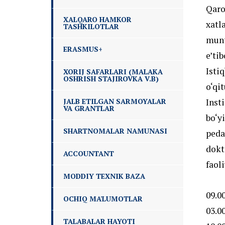
Qaror
XALQARO HAMKOR
xatl
TASHKILOTLAR
munt
ERASMUS+
e’tib
Isti
XORIJ SAFARLARI (MALAKA
OSHRISH STAJIROVKA V.B)
o‘qi
JALB ETILGAN SARMOYALAR
Inst
VA GRANTLAR
bo‘y
SHARTNOMALAR NAMUNASI
peda
dokt
ACCOUNTANT
faoli
MODDIY TEXNIK BAZA
09.00
OCHIQ MA'LUMOTLAR
03.00
TALABALAR HAYOTI