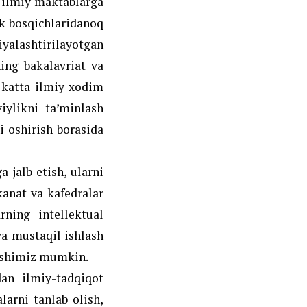
i ilmiy maktablarga
lk bosqichlaridanoq
iyalashtirilayotgan
ning bakalavriat va
 katta ilmiy xodim
viylikni ta’minlash
i oshirish borasida
a jalb etish, ularni
kanat va kafedralar
rning intellektual
va mustaqil ishlash
‘tishimiz mumkin.
dan ilmiy-tadqiqot
larni tanlab olish,