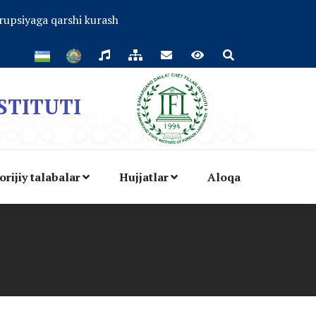
rupsiyaga qarshi kurash
STITUTI
orijiy talabalar
Hujjatlar
Aloqa