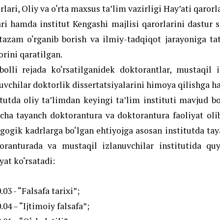
lari, Oliy va o‘rta maxsus ta’lim vazirligi Hay’ati qarorla
ari hamda institut Kengashi majlisi qarorlarini dastur si
azam o‘rganib borish va ilmiy-tadqiqot jarayoniga tat
orini qaratilgan.
qbolli rejada ko‘rsatilganidek doktorantlar, mustaqil
tuvchilar doktorlik dissertatsiyalarini himoya qilishga ha
itutda oliy ta’limdan keyingi ta’lim instituti mavjud bo‘
icha tayanch doktorantura va doktorantura faoliyat olib
gogik kadrlarga bo‘lgan ehtiyojga asosan institutda ta
oranturada va mustaqil izlanuvchilar institutida quyi
yat ko‘rsatadi:
.03 - “Falsafa tarixi”;
.04 – “Ijtimoiy falsafa”;