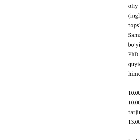
oliy
(ing
tops
Sama
boʼ
PhD.
quyi
himo
10.0
10.
tarj
13.0