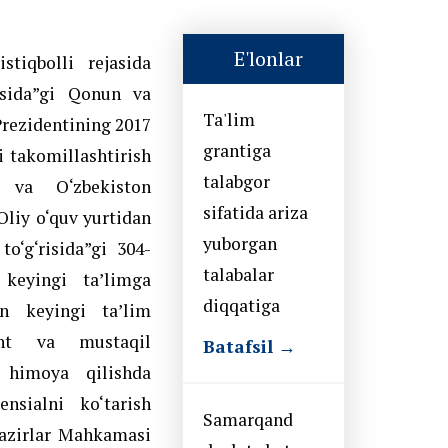
E'lonlar
tiqbolli rejasida
risida”gi Qonun va
Ta'lim
Prezidentining 2017
grantiga
i takomillashtirish
talabgor
ni va O‘zbekiston
sifatida ariza
Oliy o‘quv yurtidan
yuborgan
to‘g‘risida”gi 304-
talabalar
 keyingi ta’limga
diqqatiga
an keyingi ta’lim
rant va mustaqil
Batafsil →
i himoya qilishda
ensialni ko‘tarish
Samarqand
Vazirlar Mahkamasi