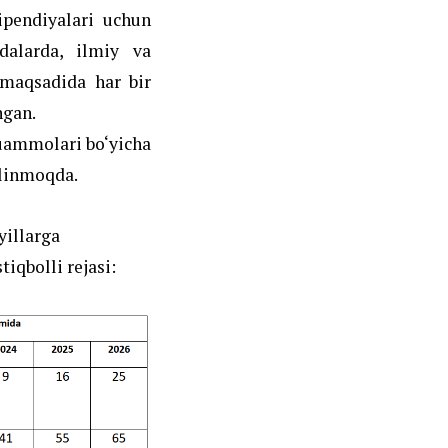
ipendiyalari uchun
adalarda, ilmiy va
 maqsadida har bir
ngan.
muammolari bo‘yicha
elinmoqda.
yillarga
iqbolli rejasi: