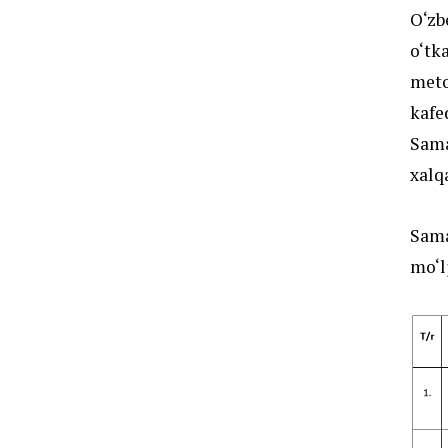
O‘zb
o‘tk
meto
kafed
Sama
xalq
Sama
mo‘l