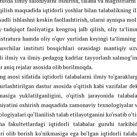
itutda ilmiy salohiyatni oshirish, talaba va magistrlarn
 qilish maqsadida iqtidorli yoshlar bilan talabalikning i
adli ishlashni keskin faollashtirish, ularni ayniqsa mol
y-tadqiqot faoliyatiga kengroq jalb qilish, oliy ta’lim
stratura hamda oliy o‘quv yurtidan keyingi ta’limning
nuvchilar instituti bosqichlari orasidagi mantiqiy uz
li ilmiy va ilmiy-pedagog kadrlar tayyorlash salmog‘in
ar aniq rejalar asosida olib borilmoqda.
ng asosi sifatida iqtidorli talabalarni ilmiy to‘garaklarg
urlashtirilgan dastur asosida o‘qitish kabi vazifalar de
asiga yuklatilganligini, o‘qitish jarayonida talabala
hiyatini oshirish maqsadida zamonaviy texnologiyalar 
ologiyalari qo‘llanilish talab etilayotganini ko‘rsatib o
ha fakultetlardagi iqtidorli talabalar guruhi tarkibi
ari olib borish ko‘nikmasiga ega bo‘lgan iqtidorli talaba