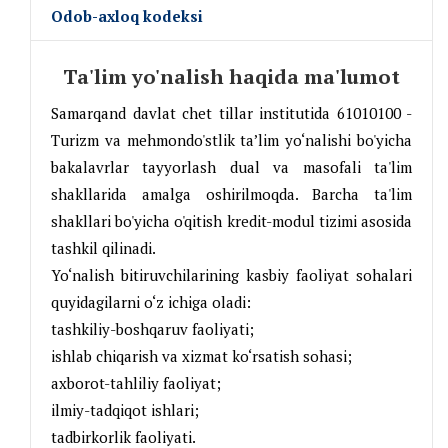
Odob-axloq kodeksi
Ta'lim yo'nalish haqida ma'lumot
Samarqand davlat chet tillar institutida 61010100 -
Turizm va mehmondo'stlik ta’lim yo‘nalishi bo'yicha
bakalavrlar tayyorlash dual va masofali ta'lim
shakllarida amalga oshirilmoqda. Barcha ta'lim
shakllari bo'yicha o'qitish kredit-modul tizimi asosida
tashkil qilinadi.
Yo‘nalish bitiruvchilarining kasbiy faoliyat sohalari
quyidagilarni o‘z ichiga oladi:
tashkiliy-boshqaruv faoliyati;
ishlab chiqarish va xizmat ko‘rsatish sohasi;
axborot-tahliliy faoliyat;
ilmiy-tadqiqot ishlari;
tadbirkorlik faoliyati.