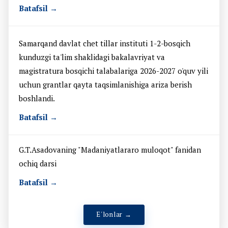
Batafsil →
Samarqand davlat chet tillar instituti 1-2-bosqich
kunduzgi ta'lim shaklidagi bakalavriyat va
magistratura bosqichi talabalariga 2026-2027 o'quv yili
uchun grantlar qayta taqsimlanishiga ariza berish
boshlandi.
Batafsil →
G.T.Asadovaning "Madaniyatlararo muloqot" fanidan
ochiq darsi
Batafsil →
E'lonlar →