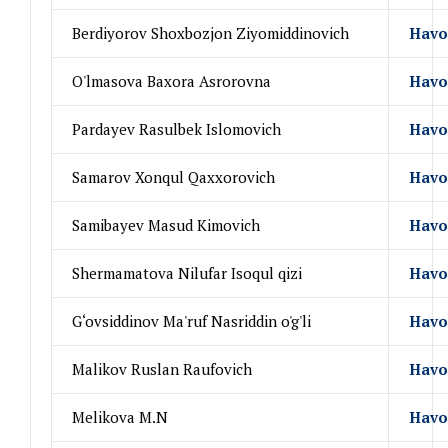
Berdiyorov Shoxbozjon Ziyomiddinovich
Havo
O'lmasova Baxora Asrorovna
Havo
Pardayev Rasulbek Islomovich
Havo
Samarov Xonqul Qaxxorovich
Havo
Samibayev Masud Kimovich
Havo
Shermamatova Nilufar Isoqul qizi
Havo
G‘ovsiddinov Ma'ruf Nasriddin o'g'li
Havo
Malikov Ruslan Raufovich
Havo
Melikova M.N
Havo