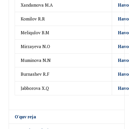
Xandamova M.A
Havo
Komilov R.R
Havo
Meliqulov B.M
Havo
Mirzayeva N.O
Havo
Muminova N.N
Havo
Burnashev R.F
Havo
Jabborova X.Q
Havo
O'quv reja