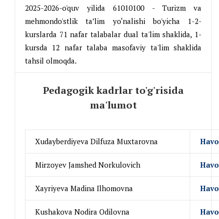
2025-2026-o'quv yilida 61010100 - Turizm va
mehmondo'stlik ta’lim yo‘nalishi bo'yicha 1-2-
kurslarda 71 nafar talabalar dual ta'lim shaklida, 1-
kursda 12 nafar talaba masofaviy ta'lim shaklida
tahsil olmoqda.
Pedagogik kadrlar to'g'risida
ma'lumot
Xudayberdiyeva Dilfuza Muxtarovna
Havo
Mirzoyev Jamshed Norkulovich
Havo
Xayriyeva Madina Ilhomovna
Havo
Kushakova Nodira Odilovna
Havo