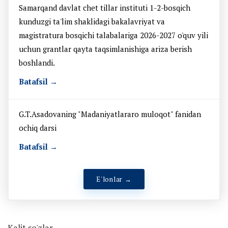
Samarqand davlat chet tillar instituti 1-2-bosqich
kunduzgi ta'lim shaklidagi bakalavriyat va
magistratura bosqichi talabalariga 2026-2027 o'quv yili
uchun grantlar qayta taqsimlanishiga ariza berish
boshlandi.
Batafsil →
G.T.Asadovaning "Madaniyatlararo muloqot" fanidan
ochiq darsi
Batafsil →
E'lonlar →