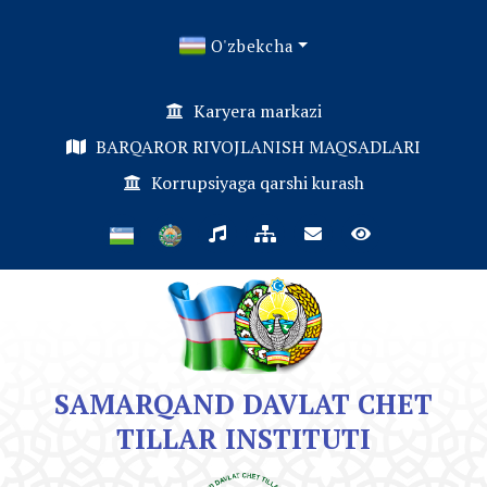
O'zbekcha
Karyera markazi
BARQAROR RIVOJLANISH MAQSADLARI
Korrupsiyaga qarshi kurash
SAMARQAND DAVLAT CHET
TILLAR INSTITUTI