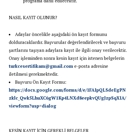
programa dâhil edilecektir.
NASIL KAYIT OLUNUR?
Adaylar öncelikle aşağıdaki ön kayıt formunu
dolduracaklardır. Başvurular değerlendirilecek ve başvuru
şartlarını taşıyan adaylara kayıt ile ilgili onay verilecektir.
Onay işleminden sonra kesin kayıt için istenen belgelerin
turkcesertifikam@gmail.com
e-posta adresine
iletilmesi gerekmektedir.
Başvuru Ön Kayıt Formu:
https://docs.google.com/forms/d/e/1FAIpQLSdeEgPN
zklc_Qwk5LhuXC6gW1Kp4LNXd8eepkvQUgJzpSqXIA/
viewform?usp=dialog
KESİN KAYIT İÇİN GEREKLİ BELGELER