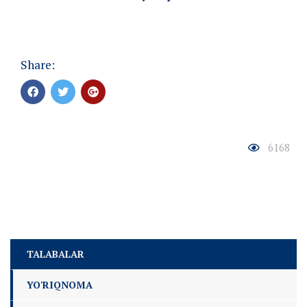
Share:
6168
TALABALAR
YO'RIQNOMA