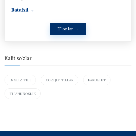
Batafsil →
E'lonlar →
Kalit so'zlar
INGLIZ TILI
XORIJIY TILLAR
FAKULTET
TILSHUNOSLIK