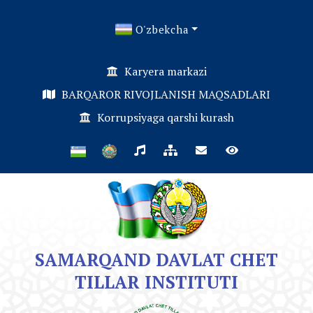
O'zbekcha
Karyera markazi
BARQAROR RIVOJLANISH MAQSADLARI
Korrupsiyaga qarshi kurash
SAMARQAND DAVLAT CHET
TILLAR INSTITUTI