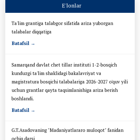
E'lonlar
Ta'lim grantiga talabgor sifatida ariza yuborgan
talabalar diqqatiga
Batafsil →
Samarqand davlat chet tillar instituti 1-2-bosqich
kunduzgi ta'lim shaklidagi bakalavriyat va
magistratura bosqichi talabalariga 2026-2027 o'quv yili
uchun grantlar qayta taqsimlanishiga ariza berish
boshlandi.
Batafsil →
G.T.Asadovaning "Madaniyatlararo muloqot" fanidan
ochiq darsi